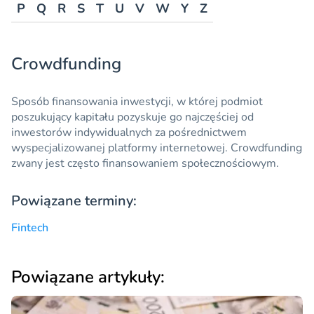
P
Q
R
S
T
U
V
W
Y
Z
Crowdfunding
Sposób finansowania inwestycji, w której podmiot
poszukujący kapitału pozyskuje go najczęściej od
inwestorów indywidualnych za pośrednictwem
wyspecjalizowanej platformy internetowej.
Crowdfunding
zwany jest często finansowaniem społecznościowym.
Powiązane terminy:
Fintech
Powiązane artykuły: