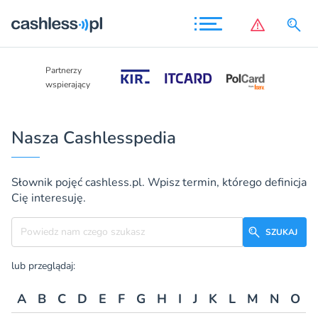
Partnerzy
Partnerzy
wspierający
wspierający
Nasza Cashlesspedia
Słownik pojęć cashless.pl. Wpisz termin, którego definicja
Cię interesuję.
Szukane hasło
SZUKAJ
lub przeglądaj:
A
B
C
D
E
F
G
H
I
J
K
L
M
N
O