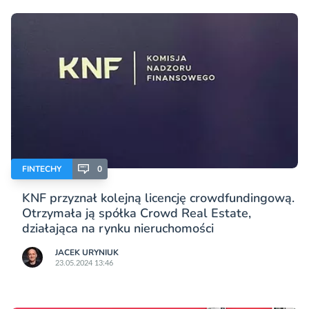
FINTECHY
0
KNF przyznał kolejną licencję crowdfundingową.
Otrzymała ją spółka Crowd Real Estate,
działająca na rynku nieruchomości
JACEK URYNIUK
23.05.2024 13:46