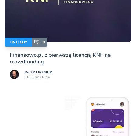
FINTECHY
0
Finansowo.pl z pierwszą licencją KNF na
crowdfunding
JACEK URYNIUK
24.10.2023 13:16