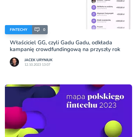
FINTECHY
0
Właściciel GG, czyli Gadu Gadu, odkłada
kampanię crowdfundingową na przyszły rok
JACEK URYNIUK
12.10.2023 13:07