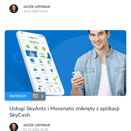
JACEK URYNIUK
23.12.2024 13:13
FINTECHY
1
Usługi SkyAnts i Mecenato zniknęły z aplikacji
SkyCash
JACEK URYNIUK
05.12.2024 12:58