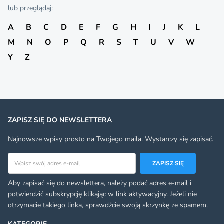
lub przeglądaj:
A
B
C
D
E
F
G
H
I
J
K
L
M
N
O
P
Q
R
S
T
U
V
W
Y
Z
ZAPISZ SIĘ DO NEWSLETTERA
Najnowsze wpisy prosto na Twojego maila. Wystarczy się zapisać.
Adres email
ZAPISZ SIĘ
Aby zapisać się do newslettera, należy podać adres e-mail i
potwierdzić subskrypcję klikając w link aktywacyjny. Jeżeli nie
otrzymacie takiego linka, sprawdźcie swoją skrzynkę ze spamem.