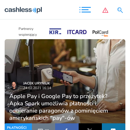
Partnerzy
Partnerzy
wspierający
wspierający
JACEK URYNIUK
24.02.2021 16:14
Apple Pay i Google Pay to przeżytek?
Apka Spark umożliwia płatności i
odbieranie paragonów z pominięciem
amerykańskich "pay"-ów
PŁATNOŚCI