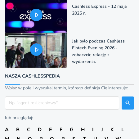
Cashless Express - 12 maja
2025 r.
Jak było podczas Cashless
Fintech Evening 2026 -
zobaczcie relację z
wydarzenia.
NASZA CASHLESSPEDIA
Wpisz w pole i wyszukaj termin, którego definicja Cię interesuje:
Szukaj
lub przeglądaj:
A
B
C
D
E
F
G
H
I
J
K
L
M
N
O
P
Q
R
S
T
U
V
W