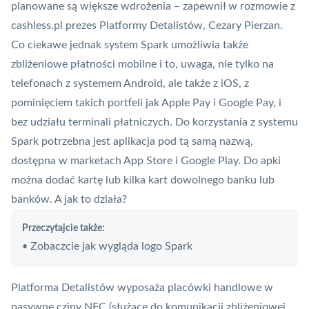
planowane są większe wdrożenia – zapewnił w rozmowie z
cashless.pl prezes Platformy Detalistów, Cezary Pierzan.
Co ciekawe jednak system Spark umożliwia także
zbliżeniowe
płatności mobilne
i to, uwaga, nie tylko na
telefonach z systemem Android, ale także z iOS, z
pominięciem takich portfeli jak
Apple Pay
i
Google Pay
, i
bez udziału terminali płatniczych. Do korzystania z systemu
Spark potrzebna jest aplikacja pod tą samą nazwą,
dostępna w marketach App Store i Google Play. Do apki
można dodać kartę lub kilka kart dowolnego banku lub
banków. A jak to działa?
Przeczytajcie także:
Zobaczcie jak wygląda logo Spark
•
Platforma Detalistów wyposaża placówki handlowe w
pasywne czipy
NFC
(służące do komunikacji zbliżeniowej,