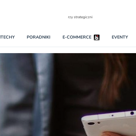
Partnerzy strategiczni
NTECHY
PORADNIKI
E-COMMERCE
EVENTY
BEZPIECZEŃSTWO
NAJCZĘŚCIEJ CZYTANE
Darmowy dostę
INNI NAPISALI
wszystkich pla
KONTA
W najniższych p
darmo przez trz
PRAWO
Czytaj więcej
RAPORTY SPECJALNE