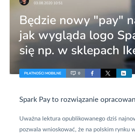
03.08.2020 10:51
Będzie nowy "pay" na
jak wygląda logo Spa
się np. w sklepach Ik
PŁATNOŚCI MOBILNE
0
Spark Pay
to rozwiązanie opracowan
Uważna lektura opublikowanego dziś najn
pozwala wnioskować, że na polskim rynku w