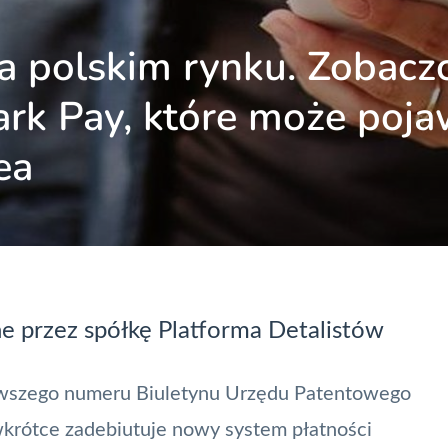
 polskim rynku. Zobaczc
rk Pay, które może poja
ea
e przez spółkę Platforma Detalistów
owszego numeru Biuletynu Urzędu Patentowego
krótce zadebiutuje nowy system płatności