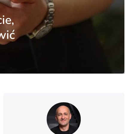
ie,
wić