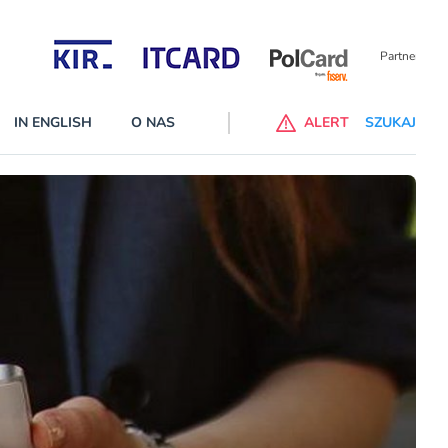
Partnerzy wspierający
IN ENGLISH
O NAS
ALERT
SZUKAJ
p do ChataGPT Go dla klientów Revoluta. Nowy benefit we
nach
lanach – Standard i Plus – z usługi będzie można korzsytać za
y miesiące