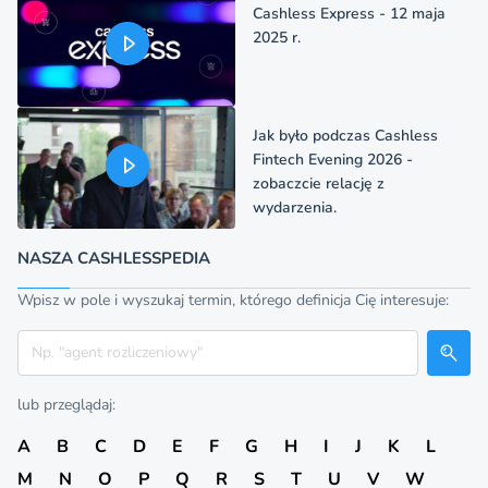
Cashless Express - 12 maja
2025 r.
Jak było podczas Cashless
Fintech Evening 2026 -
zobaczcie relację z
wydarzenia.
NASZA CASHLESSPEDIA
Wpisz w pole i wyszukaj termin, którego definicja Cię interesuje:
Szukaj
lub przeglądaj:
A
B
C
D
E
F
G
H
I
J
K
L
M
N
O
P
Q
R
S
T
U
V
W