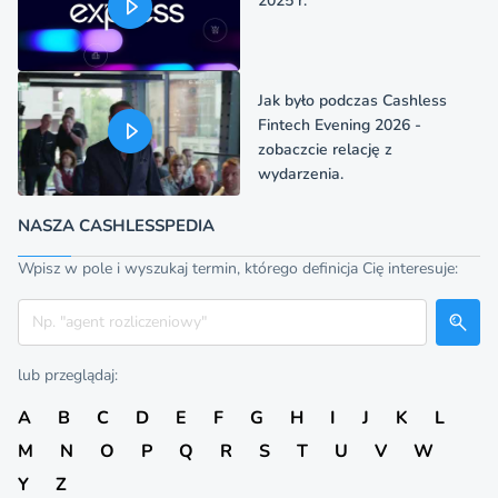
2025 r.
Jak było podczas Cashless
Fintech Evening 2026 -
zobaczcie relację z
wydarzenia.
NASZA CASHLESSPEDIA
Wpisz w pole i wyszukaj termin, którego definicja Cię interesuje:
Szukaj
lub przeglądaj:
A
B
C
D
E
F
G
H
I
J
K
L
M
N
O
P
Q
R
S
T
U
V
W
Y
Z