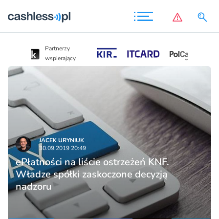
Partnerzy
Partnerzy
wspierający
wspierający
JACEK URYNIUK
30.09.2019 20:49
ePłatności na liście ostrzeżeń KNF.
Władze spółki zaskoczone decyzją
nadzoru