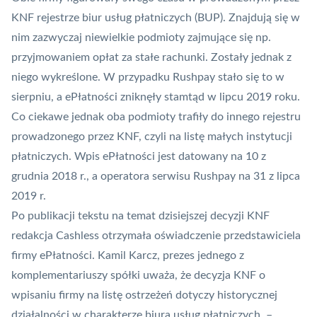
KNF
rejestrze biur usług płatniczych (
BUP
). Znajdują się w
nim zazwyczaj niewielkie podmioty zajmujące się np.
przyjmowaniem opłat za stałe rachunki. Zostały jednak z
niego wykreślone. W przypadku Rushpay stało się to w
sierpniu, a ePłatności zniknęły stamtąd w lipcu 2019 roku.
Co ciekawe jednak oba podmioty trafiły do innego rejestru
prowadzonego przez KNF, czyli na listę małych instytucji
płatniczych. Wpis ePłatności jest datowany na 10 z
grudnia 2018 r., a operatora serwisu Rushpay na 31 z lipca
2019 r.
Po publikacji tekstu na temat dzisiejszej decyzji KNF
redakcja Cashless otrzymała oświadczenie przedstawiciela
firmy ePłatności. Kamil Karcz, prezes jednego z
komplementariuszy spółki uważa, że decyzja KNF o
wpisaniu firmy na listę ostrzeżeń dotyczy historycznej
działalności w charakterze biura usług płatniczych. –