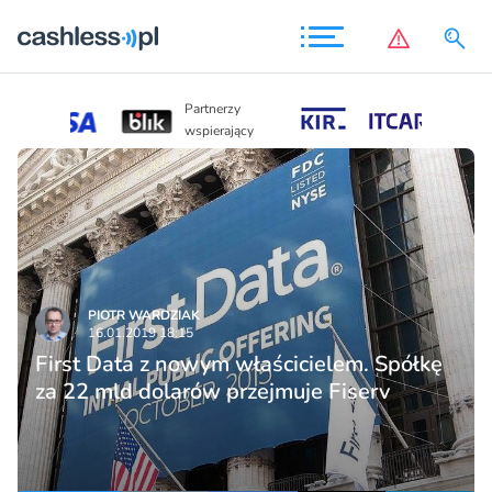
Partnerzy
Partnerzy
wspierający
wspierający
PIOTR WARDZIAK
16.01.2019 18:15
First Data z nowym właścicielem. Spółkę
za 22 mld dolarów przejmuje Fiserv