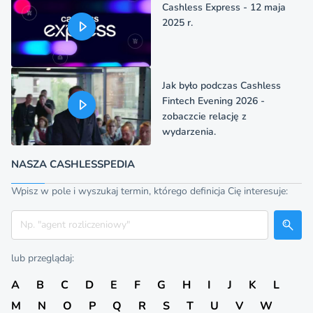
Cashless Express - 12 maja
2025 r.
Jak było podczas Cashless
Fintech Evening 2026 -
zobaczcie relację z
wydarzenia.
NASZA CASHLESSPEDIA
Wpisz w pole i wyszukaj termin, którego definicja Cię interesuje:
Szukaj
lub przeglądaj:
A
B
C
D
E
F
G
H
I
J
K
L
M
N
O
P
Q
R
S
T
U
V
W