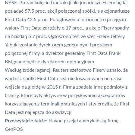
NYSE. Po zamknięciu transakcji akcjonariusze Fiserv będą
posiadać 57,5 proc. akcji połączonej spółki, a akcjonariusze
First Data 42,5 proc. Po ogłoszeniu informacji o przejęciu
walory First Data zdrożały o 17 proc., a akcje Fiserv spadły
na Nasdaq o 7 proc. Ogłoszono też, że szef Fiserv Jeffery
Yabuki zostanie dyrektorem generalnym i prezesem
połączonej firmy, a dyrektor generalny First Data Frank
Bisignano będzie dyrektorem operacyjnym.
Według źródeł agencji Reuters szefostwo Fiserv uznało, że
wartość spółki First Data jest niedoszacowana od czasu
wejścia na giełdę w 2015 r. Firma zbadała inne podmioty z
branży, które były aktywne w pozyskiwaniu akceptantów
korzystających z
terminali płatniczych
i stwierdziła, że First
Data jest najlepsza do akwizycji.
Przeczytajcie także:
Elavon przejął amerykańską firmę
CenPOS