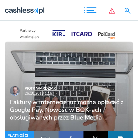
Partnerzy
Partnerzy
wspierający
wspierający
PIOTR WARDZIAK
26.10.2018 12:57
Faktury w internecie już można opłacać z
Google Pay. Nowość w BOK-ach
obsługiwanych przez Blue Media
PŁATNOŚCI