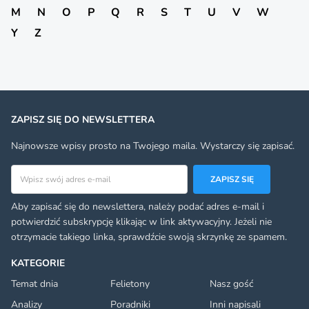
M
N
O
P
Q
R
S
T
U
V
W
Y
Z
ZAPISZ SIĘ DO NEWSLETTERA
Najnowsze wpisy prosto na Twojego maila. Wystarczy się zapisać.
Adres email
ZAPISZ SIĘ
Aby zapisać się do newslettera, należy podać adres e-mail i
potwierdzić subskrypcję klikając w link aktywacyjny. Jeżeli nie
otrzymacie takiego linka, sprawdźcie swoją skrzynkę ze spamem.
KATEGORIE
Temat dnia
Felietony
Nasz gość
Analizy
Poradniki
Inni napisali