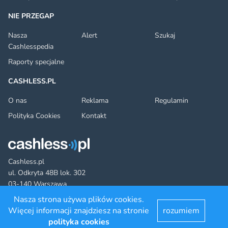
NIE PRZEGAP
Nasza
Alert
Szukaj
Cashlesspedia
Raporty specjalne
CASHLESS.PL
O nas
Reklama
Regulamin
Polityka Cookies
Kontakt
Cashless.pl
ul. Odkryta 48B lok. 302
03-140 Warszawa
Nasza strona używa plików cookies.
Więcej informacji znajdziesz na stronie
rozumiem
Facebook
Twitter
YouTube
LinkedIn
RSS
©2022 cashless.pl. All rights reserved.
polityka cookies