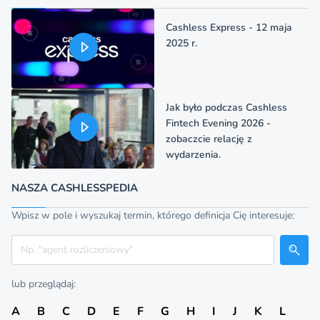
Cashless Express - 12 maja
2025 r.
Jak było podczas Cashless
Fintech Evening 2026 -
zobaczcie relację z
wydarzenia.
NASZA CASHLESSPEDIA
Wpisz w pole i wyszukaj termin, którego definicja Cię interesuje:
Szukaj
lub przeglądaj:
A
B
C
D
E
F
G
H
I
J
K
L