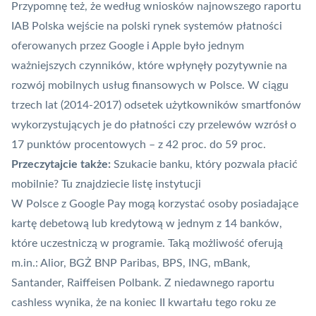
Przypomnę też, że według wniosków najnowszego
raportu
IAB Polska wejście na polski rynek systemów płatności
oferowanych przez Google i Apple było jednym
ważniejszych czynników, które wpłynęły pozytywnie na
rozwój mobilnych usług finansowych w Polsce. W ciągu
trzech lat (2014-2017) odsetek użytkowników smartfonów
wykorzystujących je do płatności czy przelewów wzrósł o
17 punktów procentowych – z 42 proc. do 59 proc.
Przeczytajcie także:
Szukacie banku, który pozwala płacić
mobilnie? Tu znajdziecie listę instytucji
W Polsce z Google Pay mogą korzystać osoby posiadające
kartę debetową lub kredytową w jednym z 14 banków,
które uczestniczą w programie. Taką możliwość oferują
m.in.: Alior, BGŻ BNP Paribas, BPS, ING, mBank,
Santander, Raiffeisen Polbank. Z niedawnego
raportu
cashless
wynika, że na koniec II kwartału tego roku ze