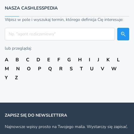
NASZA CASHLESSPEDIA
Wpisz w pole i wyszukaj termin, którego definicja Cię interesuje:
Szukaj
lub przeglądaj:
A
B
C
D
E
F
G
H
I
J
K
L
M
N
O
P
Q
R
S
T
U
V
W
Y
Z
ZAPISZ SIĘ DO NEWSLETTERA
Najnowsze wpisy prosto na Twojego maila. Wystarczy się zapisać.