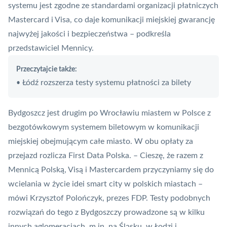
systemu jest zgodne ze standardami organizacji płatniczych
Mastercard
i Visa, co daje komunikacji miejskiej gwarancję
najwyżej jakości i bezpieczeństwa – podkreśla
przedstawiciel Mennicy.
Przeczytajcie także:
Łódź rozszerza testy systemu płatności za bilety
•
Bydgoszcz jest drugim po Wrocławiu miastem w Polsce z
bezgotówkowym systemem biletowym w komunikacji
miejskiej obejmującym całe miasto. W obu opłaty za
przejazd rozlicza
First Data Polska
. – Cieszę, że razem z
Mennicą Polską, Visą i Mastercardem przyczyniamy się do
wcielania w życie idei smart city w polskich miastach –
mówi Krzysztof Polończyk, prezes FDP. Testy podobnych
rozwiązań do tego z Bydgoszczy prowadzone są w kilku
innych aglomeracjach, m.in. na Śląsku, w Łodzi i