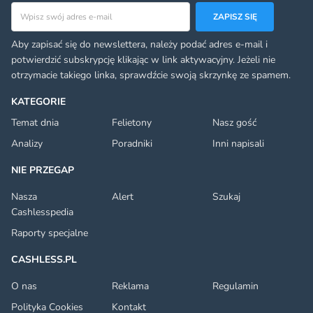
Adres email
ZAPISZ SIĘ
Aby zapisać się do newslettera, należy podać adres e-mail i
potwierdzić subskrypcję klikając w link aktywacyjny. Jeżeli nie
otrzymacie takiego linka, sprawdźcie swoją skrzynkę ze spamem.
KATEGORIE
Temat dnia
Felietony
Nasz gość
Analizy
Poradniki
Inni napisali
NIE PRZEGAP
Nasza
Alert
Szukaj
Cashlesspedia
Raporty specjalne
CASHLESS.PL
O nas
Reklama
Regulamin
Polityka Cookies
Kontakt