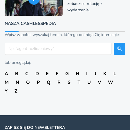
zobaczcie relację z
wydarzenia.
NASZA CASHLESSPEDIA
Wpisz w pole i wyszukaj termin, którego definicja Cię interesuje:
Szukaj
lub przeglądaj:
A
B
C
D
E
F
G
H
I
J
K
L
M
N
O
P
Q
R
S
T
U
V
W
Y
Z
ZAPISZ SIĘ DO NEWSLETTERA