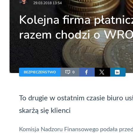
29.03.2018 13:54
Kolejna firma płatni
razem chodzi o WR
BEZPIECZEŃSTWO
0
To drugie w ostatnim czasie
biuro us
skarżą się klienci
Komisja Nadzoru Finansowego
podała przed