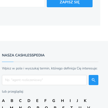
ZAPISZ SIĘ
NASZA CASHLESSPEDIA
Wpisz w pole i wyszukaj termin, którego definicja Cię interesuje:
Szukaj
lub przeglądaj:
A
B
C
D
E
F
G
H
I
J
K
L
M
N
O
P
Q
R
S
T
U
V