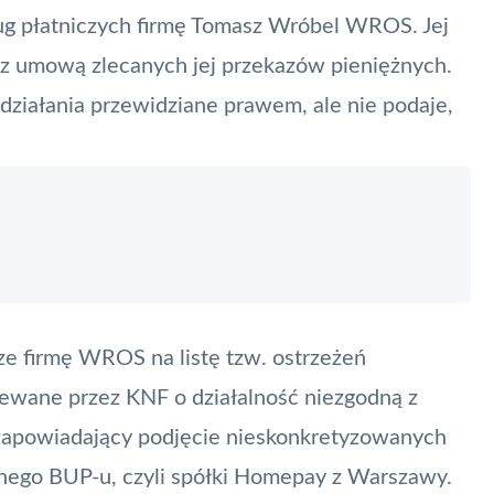
ug płatniczych
firmę Tomasz Wróbel WROS. Jej
ie z umową zlecanych jej przekazów pieniężnych.
ziałania przewidziane prawem, ale nie podaje,
ze firmę WROS na listę tzw. ostrzeżeń
rzewane przez
KNF
o działalność niezgodną z
zapowiadający podjęcie nieskonkretyzowanych
nnego
BUP
-u, czyli spółki Homepay z Warszawy.