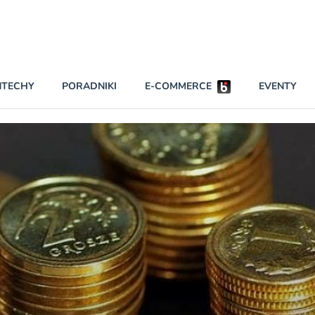
Partnerzy strategiczni
NTECHY
PORADNIKI
E-COMMERCE
EVENTY
BEZPIECZEŃSTWO
NAJCZĘŚCIEJ CZYTANE
Darmowy dostę
INNI NAPISALI
wszystkich pla
KONTA
W najniższych p
darmo przez trz
PRAWO
Czytaj więcej
RAPORTY SPECJALNE