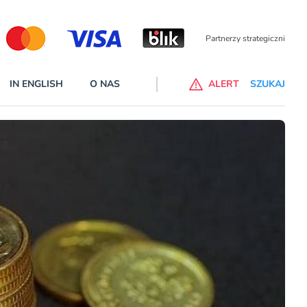
Partnerzy wspierający
IN ENGLISH
O NAS
ALERT
SZUKAJ
p do ChataGPT Go dla klientów Revoluta. Nowy benefit we
nach
lanach – Standard i Plus – z usługi będzie można korzsytać za
y miesiące