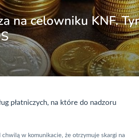
cza na celowniku KNF. T
OS
ług płatniczych
, na które do nadzoru
 chwilą w komunikacie, że otrzymuje skargi na