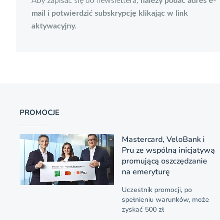
Aby zapisać się do newslettera,
należy podać adres e-
mail i potwierdzić subskrypcję klikając w link
aktywacyjny.
PROMOCJE
Mastercard, VeloBank i
Pru ze wspólną inicjatywą
promującą oszczędzanie
na emeryturę
Uczestnik promocji, po
spełnieniu warunków, może
zyskać 500 zł