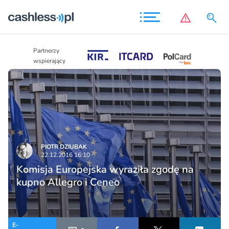
Partnerzy
Partnerzy
wspierający
wspierający
PIOTR DZIUBAK
22.12.2016 16:10
Komisja Europejska wyraziła zgodę na
kupno Allegro i Ceneo
E-