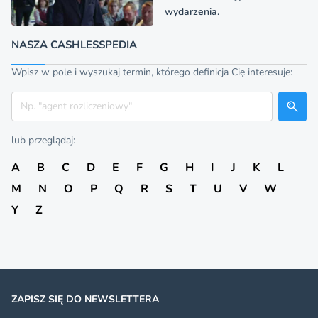
wydarzenia.
NASZA CASHLESSPEDIA
Wpisz w pole i wyszukaj termin, którego definicja Cię interesuje:
Szukaj
lub przeglądaj:
A
B
C
D
E
F
G
H
I
J
K
L
M
N
O
P
Q
R
S
T
U
V
W
Y
Z
ZAPISZ SIĘ DO NEWSLETTERA