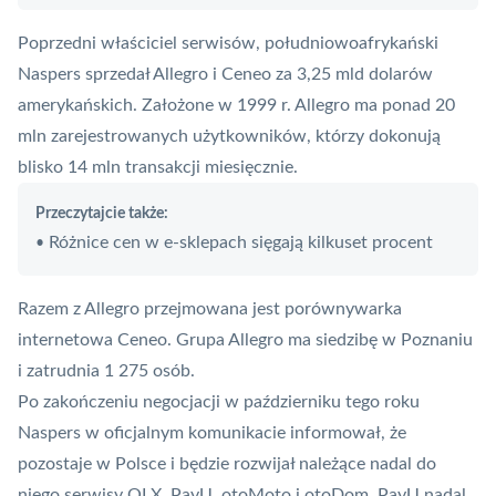
Poprzedni właściciel serwisów, południowoafrykański
Naspers sprzedał Allegro i Ceneo za 3,25 mld dolarów
amerykańskich. Założone w 1999 r.
Allegro
ma ponad 20
mln zarejestrowanych użytkowników, którzy dokonują
blisko 14 mln transakcji miesięcznie.
Przeczytajcie także:
Różnice cen w e-sklepach sięgają kilkuset procent
•
Razem z Allegro przejmowana jest porównywarka
internetowa Ceneo. Grupa Allegro ma siedzibę w Poznaniu
i zatrudnia 1 275 osób.
Po zakończeniu negocjacji w październiku tego roku
Naspers w oficjalnym komunikacie informował, że
pozostaje w Polsce i będzie rozwijał należące nadal do
niego serwisy OLX,
PayU
, otoMoto i otoDom.
PayU
nadal