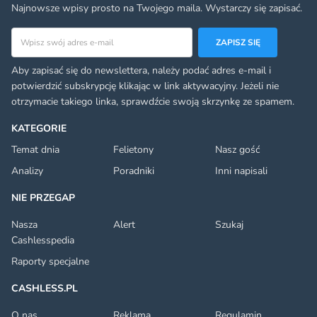
Najnowsze wpisy prosto na Twojego maila. Wystarczy się zapisać.
Adres email
ZAPISZ SIĘ
Aby zapisać się do newslettera, należy podać adres e-mail i
potwierdzić subskrypcję klikając w link aktywacyjny. Jeżeli nie
otrzymacie takiego linka, sprawdźcie swoją skrzynkę ze spamem.
KATEGORIE
Temat dnia
Felietony
Nasz gość
Analizy
Poradniki
Inni napisali
NIE PRZEGAP
Nasza
Alert
Szukaj
Cashlesspedia
Raporty specjalne
CASHLESS.PL
O nas
Reklama
Regulamin