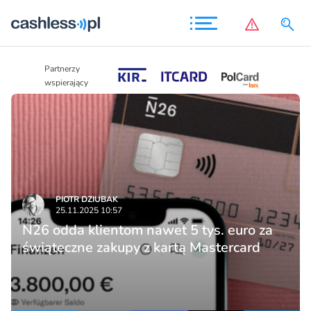
Partnerzy
Partnerzy
wspierający
wspierający
PIOTR DZIUBAK
25.11.2025 10:57
N26 odda klientom nawet 5 tys. euro za
świąteczne zakupy z kartą Mastercard