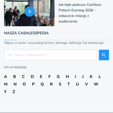
Jak było podczas Cashless
Fintech Evening 2026 -
zobaczcie relację z
wydarzenia.
NASZA CASHLESSPEDIA
Wpisz w pole i wyszukaj termin, którego definicja Cię interesuje:
Szukaj
lub przeglądaj:
A
B
C
D
E
F
G
H
I
J
K
L
M
N
O
P
Q
R
S
T
U
V
W
Y
Z