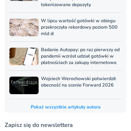
tokenizowane depozyty
W lipcu wartość gotówki w obiegu
przekroczyła rekordowy poziom 500
mld zł
Badanie Autopay: po raz pierwszy od
pandemii wzrósł udział gotówki w
płatnościach za zakupy internetowe
Wojciech Werochowski potwierdził
obecność na scenie Forward 2026
Pokaż wszystkie artykuły autora
Zapisz się do newslettera