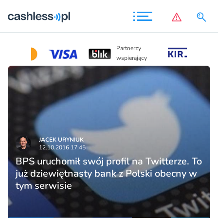
Partnerzy
Partnerzy
wspierając
wspierający
JACEK URYNIUK
12.10.2016 17:45
BPS uruchomił swój profil na Twitterze. To
już dziewiętnasty bank z Polski obecny w
tym serwisie