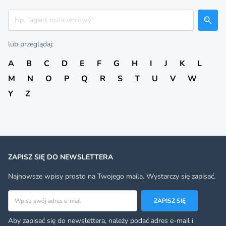
Szukaj
lub przeglądaj:
A
B
C
D
E
F
G
H
I
J
K
L
M
N
O
P
Q
R
S
T
U
V
W
Y
Z
ZAPISZ SIĘ DO NEWSLETTERA
Najnowsze wpisy prosto na Twojego maila. Wystarczy się zapisać.
Adres email
ZAPISZ SIĘ
Aby zapisać się do newslettera, należy podać adres e-mail i