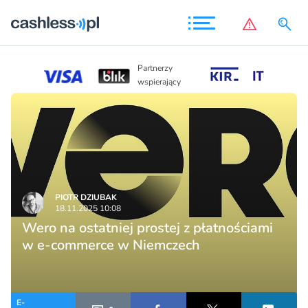
Partnerzy
Partnerzy
wspierając
wspierający
PIOTR DZIUBAK
18.11.2025 10:08
Wero na ostatniej prostej z płatnościami
w e-commerce w Niemczech
E-