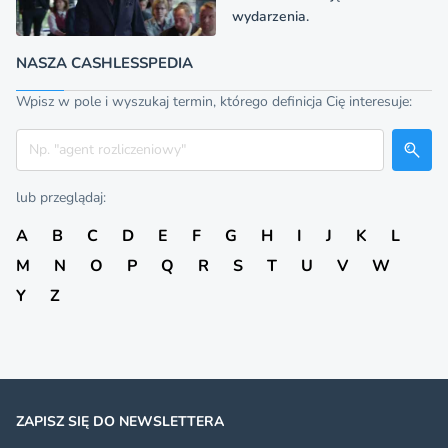
wydarzenia.
NASZA CASHLESSPEDIA
Wpisz w pole i wyszukaj termin, którego definicja Cię interesuje:
Szukaj
lub przeglądaj:
A
B
C
D
E
F
G
H
I
J
K
L
M
N
O
P
Q
R
S
T
U
V
W
Y
Z
ZAPISZ SIĘ DO NEWSLETTERA