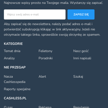
Najnowsze wpisy prosto na Twojego maila. Wystarczy się zapisać.
Adres email
ZAPISZ SIĘ
Aby zapisać się do newslettera, należy podać adres e-mail i
potwierdzić subskrypcję klikając w link aktywacyjny. Jeżeli nie
otrzymacie takiego linka, sprawdźcie swoją skrzynkę ze spamem.
KATEGORIE
Temat dnia
Felietony
Nasz gość
Analizy
Poradniki
Inni napisali
NIE PRZEGAP
Nasza
Alert
Szukaj
Cashlesspedia
Raporty specjalne
CASHLESS.PL
O nas
Reklama
Regulamin