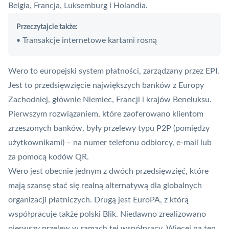
Belgia, Francja, Luksemburg i Holandia.
Przeczytajcie także:
Transakcje internetowe kartami rosną
•
Wero to europejski system płatności, zarządzany przez EPI.
Jest to przedsięwzięcie największych banków z Europy
Zachodniej, głównie Niemiec, Francji i krajów Beneluksu.
Pierwszym rozwiązaniem, które zaoferowano klientom
zrzeszonych banków, były przelewy typu
P2P
(pomiędzy
użytkownikami) – na numer telefonu odbiorcy, e-mail lub
za pomocą kodów QR.
Wero jest obecnie jednym z dwóch przedsięwzięć, które
mają szansę stać się realną alternatywą dla globalnych
organizacji płatniczych. Drugą jest EuroPA, z którą
współpracuje także polski
Blik
. Niedawno zrealizowano
pierwszy
przelew
w ramach tej współpracy. Więcej na ten