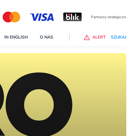
IN ENGLISH
O NAS
ALERT
SZUKAJ
p do ChataGPT Go dla klientów Revoluta. Nowy benefit we
nach
lanach – Standard i Plus – z usługi będzie można korzsytać za
y miesiące