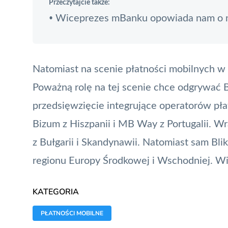
Przeczytajcie także:
Wiceprezes mBanku opowiada nam o no
•
Natomiast na scenie płatności mobilnych w E
Poważną rolę na tej scenie chce odgrywać
B
przedsięwzięcie integrujące operatorów pła
Bizum z Hiszpanii i MB Way z Portugalii. Wra
z Bułgarii i Skandynawii. Natomiast sam
Blik
regionu Europy Środkowej i Wschodniej. Wi
KATEGORIA
PŁATNOŚCI MOBILNE