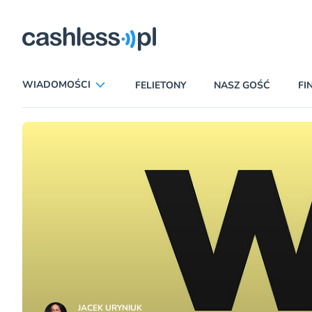
Partnerzy merytoryczni
WIADOMOŚCI
FELIETONY
NASZ GOŚĆ
FI
ANALIZY
APLIKACJE
CIEKAWOSTKI
E-COMMERCE
INSURTECH
KARTY
LUDZIE
PATRONATY
PROMOCJE
PŁATNOŚCI MOBILNE
TEMAT DNIA
UBEZPIECZENIA
JACEK URYNIUK