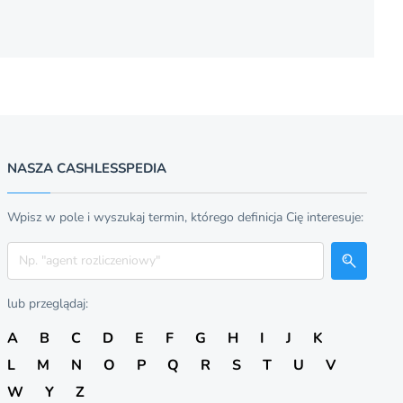
NASZA CASHLESSPEDIA
Wpisz w pole i wyszukaj termin, którego definicja Cię interesuje:
Szukaj
lub przeglądaj:
A
B
C
D
E
F
G
H
I
J
K
L
M
N
O
P
Q
R
S
T
U
V
W
Y
Z