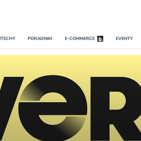
Partnerzy strategiczni
NTECHY
PORADNIKI
E-COMMERCE
EVENTY
BEZPIECZEŃSTWO
NAJCZĘŚCIEJ CZYTANE
Darmowy dostę
INNI NAPISALI
wszystkich pla
KONTA
W najniższych p
darmo przez trz
PRAWO
Czytaj więcej
RAPORTY SPECJALNE