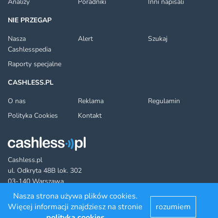
Analizy
Poradniki
Inni napisali
NIE PRZEGAP
Nasza
Alert
Szukaj
Cashlesspedia
Raporty specjalne
CASHLESS.PL
O nas
Reklama
Regulamin
Polityka Cookies
Kontakt
Cashless.pl
ul. Odkryta 48B lok. 302
03-140 Warszawa
Nasza strona używa plików cookies.
Więcej informacji znajdziesz na stronie
rozumiem
Facebook
Twitter
YouTube
LinkedIn
RSS
©2022 cashless.pl. All rights reserved.
polityka cookies