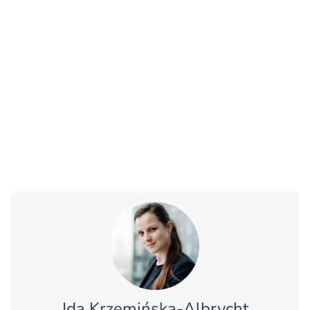
Ida Krzemińska-Albrycht