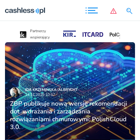
Partnerzy
Partnerzy
wspierający
wspierający
IDA KRZEMIŃSKA-ALBRYCHT
14.11.2025 10:37
ZBP publikuje nową wersję rekomendacji
dot. wdrażania i zarządzania
rozwiązaniami chmurowymi: PolishCloud
3.0.