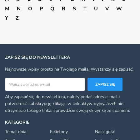
M
N
O
P
Q
R
S
T
U
V
W
Y
Z
ZAPISZ SIĘ DO NEWSLETTERA
Najnowsze wpisy prosto na Twojego maila. Wystarczy się zapisać.
Adres email
ZAPISZ SIĘ
Aby zapisać się do newslettera, należy podać adres e-mail i
potwierdzić subskrypcję klikając w link aktywacyjny. Jeżeli nie
otrzymacie takiego linka, sprawdźcie swoją skrzynkę ze spamem.
KATEGORIE
Temat dnia
Felietony
Nasz gość