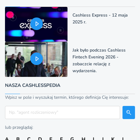
Cashless Express - 12 maja
2025 r.
Jak było podczas Cashless
Fintech Evening 2026 -
zobaczcie relację z
wydarzenia.
NASZA CASHLESSPEDIA
Wpisz w pole i wyszukaj termin, którego definicja Cię interesuje:
Szukaj
lub przeglądaj:
A
B
C
D
E
F
G
H
I
J
K
L