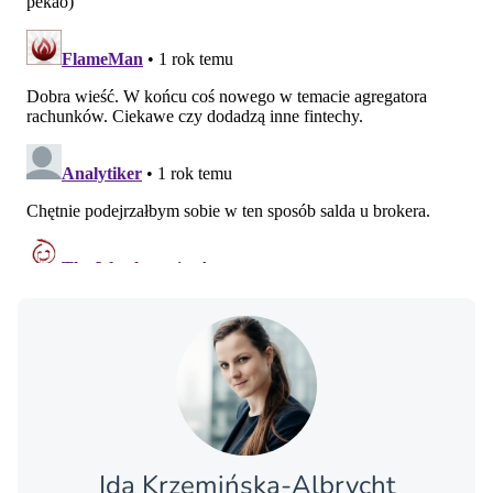
Ida Krzemińska-Albrycht