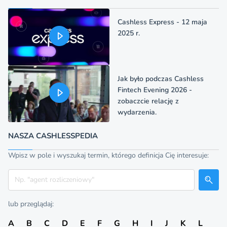
Cashless Express - 12 maja
2025 r.
Jak było podczas Cashless
Fintech Evening 2026 -
zobaczcie relację z
wydarzenia.
NASZA CASHLESSPEDIA
Wpisz w pole i wyszukaj termin, którego definicja Cię interesuje:
Szukaj
lub przeglądaj:
A
B
C
D
E
F
G
H
I
J
K
L