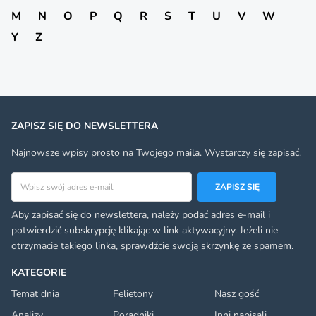
M
N
O
P
Q
R
S
T
U
V
W
Y
Z
ZAPISZ SIĘ DO NEWSLETTERA
Najnowsze wpisy prosto na Twojego maila. Wystarczy się zapisać.
Adres email
ZAPISZ SIĘ
Aby zapisać się do newslettera, należy podać adres e-mail i
potwierdzić subskrypcję klikając w link aktywacyjny. Jeżeli nie
otrzymacie takiego linka, sprawdźcie swoją skrzynkę ze spamem.
KATEGORIE
Temat dnia
Felietony
Nasz gość
Analizy
Poradniki
Inni napisali