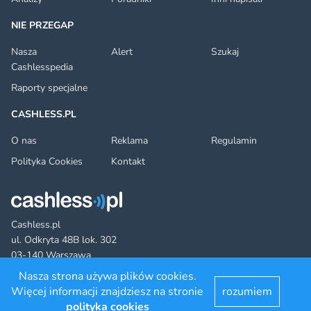
NIE PRZEGAP
Nasza
Alert
Szukaj
Cashlesspedia
Raporty specjalne
CASHLESS.PL
O nas
Reklama
Regulamin
Polityka Cookies
Kontakt
Cashless.pl
ul. Odkryta 48B lok. 302
03-140 Warszawa
Nasza strona używa plików cookies.
Więcej informacji znajdziesz na stronie
rozumiem
Facebook
Twitter
YouTube
LinkedIn
RSS
©2022 cashless.pl. All rights reserved.
polityka cookies