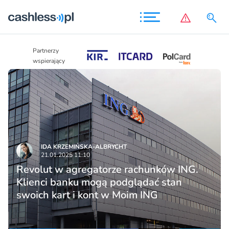
Partnerzy
Partnerzy
wspierający
wspierający
IDA KRZEMIŃSKA-ALBRYCHT
21.01.2025 11:10
Revolut w agregatorze rachunków ING.
Klienci banku mogą podglądać stan
swoich kart i kont w Moim ING