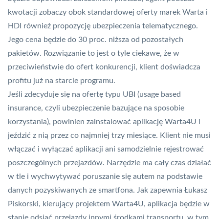
kwotacji zobaczy obok standardowej oferty marek Warta i
HDI również propozycję ubezpieczenia telematycznego.
Jego cena będzie do 30 proc. niższa od pozostałych
pakietów. Rozwiązanie to jest o tyle ciekawe, że w
przeciwieństwie do ofert konkurencji, klient doświadcza
profitu już na starcie programu.
Jeśli zdecyduje się na ofertę typu UBI (usage based
insurance, czyli ubezpieczenie bazujące na sposobie
korzystania), powinien zainstalować aplikację Warta4U i
jeździć z nią przez co najmniej trzy miesiące. Klient nie musi
włączać i wyłączać aplikacji ani samodzielnie rejestrować
poszczególnych przejazdów. Narzędzie ma cały czas działać
w tle i wychwytywać poruszanie się autem na podstawie
danych pozyskiwanych ze smartfona. Jak zapewnia Łukasz
Piskorski, kierujący projektem Warta4U, aplikacja będzie w
stanie odsiać przejazdy innymi środkami transportu, w tym