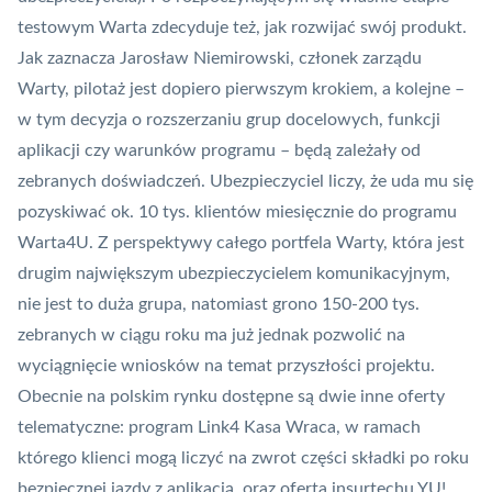
testowym Warta zdecyduje też, jak rozwijać swój produkt.
Jak zaznacza Jarosław Niemirowski, członek zarządu
Warty, pilotaż jest dopiero pierwszym krokiem, a kolejne –
w tym decyzja o rozszerzaniu grup docelowych, funkcji
aplikacji czy warunków programu – będą zależały od
zebranych doświadczeń. Ubezpieczyciel liczy, że uda mu się
pozyskiwać ok. 10 tys. klientów miesięcznie do programu
Warta4U. Z perspektywy całego portfela Warty, która jest
drugim największym ubezpieczycielem komunikacyjnym,
nie jest to duża grupa, natomiast grono 150-200 tys.
zebranych w ciągu roku ma już jednak pozwolić na
wyciągnięcie wniosków na temat przyszłości projektu.
Obecnie na polskim rynku dostępne są dwie inne oferty
telematyczne: program Link4 Kasa Wraca, w ramach
którego klienci mogą liczyć na zwrot części składki po roku
bezpiecznej jazdy z aplikacją, oraz oferta insurtechu YU!