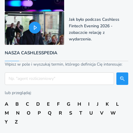
Jak było podczas Cashless
Fintech Evening 2026 -
zobaczcie relację z
wydarzenia.
NASZA CASHLESSPEDIA
Wpisz w pole i wyszukaj termin, którego definicja Cię interesuje:
Szukaj
lub przeglądaj:
A
B
C
D
E
F
G
H
I
J
K
L
M
N
O
P
Q
R
S
T
U
V
W
Y
Z