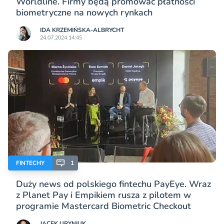
Worldline. Firmy będą promować płatności
biometryczne na nowych rynkach
IDA KRZEMIŃSKA-ALBRYCHT
24.07.2024 14:45
FINTECHY
1
Duży news od polskiego fintechu PayEye. Wraz
z Planet Pay i Empikiem rusza z pilotem w
programie Mastercard Biometric Checkout
JACEK URYNIUK