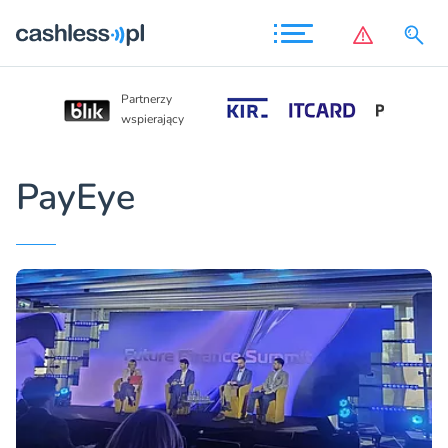
Partnerzy
Partnerzy
wspierający
wspierający
PayEye