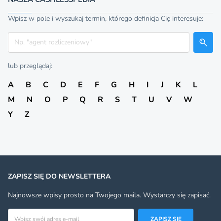
Wpisz w pole i wyszukaj termin, którego definicja Cię interesuje:
Szukaj
lub przeglądaj:
A
B
C
D
E
F
G
H
I
J
K
L
M
N
O
P
Q
R
S
T
U
V
W
Y
Z
ZAPISZ SIĘ DO NEWSLETTERA
Najnowsze wpisy prosto na Twojego maila. Wystarczy się zapisać.
Adres email
ZAPISZ SIĘ