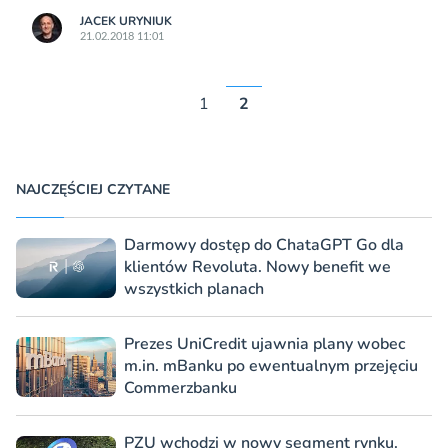
JACEK URYNIUK
21.02.2018 11:01
1
2
NAJCZĘŚCIEJ CZYTANE
Darmowy dostęp do ChataGPT Go dla
klientów Revoluta. Nowy benefit we
wszystkich planach
Prezes UniCredit ujawnia plany wobec
m.in. mBanku po ewentualnym przejęciu
Commerzbanku
PZU wchodzi w nowy segment rynku.