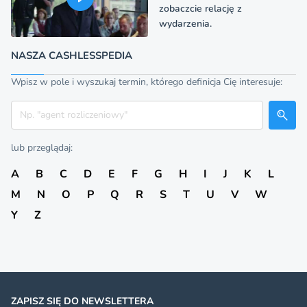
zobaczcie relację z
wydarzenia.
NASZA CASHLESSPEDIA
Wpisz w pole i wyszukaj termin, którego definicja Cię interesuje:
Szukaj
lub przeglądaj:
A
B
C
D
E
F
G
H
I
J
K
L
M
N
O
P
Q
R
S
T
U
V
W
Y
Z
ZAPISZ SIĘ DO NEWSLETTERA