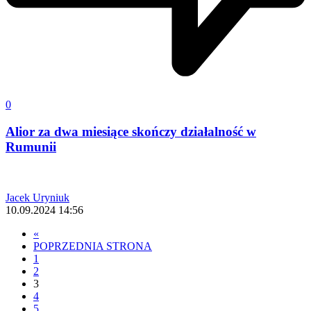
0
Alior za dwa miesiące skończy działalność w
Rumunii
Jacek Uryniuk
10.09.2024 14:56
«
POPRZEDNIA STRONA
1
2
3
4
5