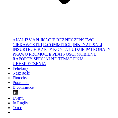
ANALIZY
APLIKACJE
BEZPIECZEŃSTWO
CIEKAWOSTKI
E-COMMERCE
INNI NAPISALI
INSURTECH
KARTY
KONTA
LUDZIE
PATRONATY
PRAWO
PROMOCJE
PŁATNOŚCI MOBILNE
RAPORTY SPECJALNE
TEMAT DNIA
UBEZPIECZENIA
Felietony
Nasz gość
Fintechy
Poradniki
E-commerce
Eventy
In English
O nas