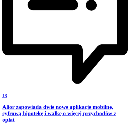
18
Alior zapowiada dwie nowe aplikacje mobilne,
cyfrową hipotekę i walkę o więcej przychodów z
opłat