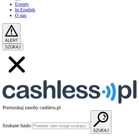
Eventy
In English
O nas
ALERT
SZUKAJ
Przeszukaj zasoby cashless.pl
Szukane hasło
SZUKAJ