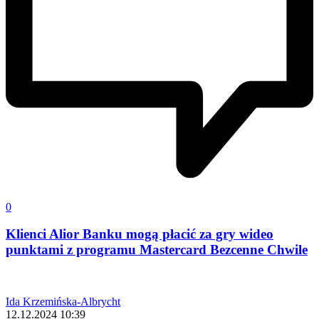
0
Klienci Alior Banku mogą płacić za gry wideo
punktami z programu Mastercard Bezcenne Chwile
Ida Krzemińska-Albrycht
12.12.2024 10:39