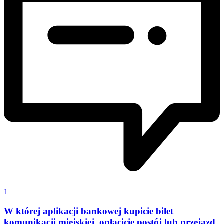
1
W której aplikacji bankowej kupicie bilet
komunikacji miejskiej, opłacicie postój lub przejazd