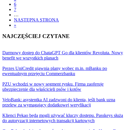
6
7
…
NASTĘPNA STRONA
»
NAJCZĘŚCIEJ CZYTANE
Darmowy dostęp do ChataGPT Go dla klientów Revoluta. Nowy
benefit we wszystkich planach
Prezes UniCredit ujawnia plany wobec m.in. mBanku po
ewentualnym przejęciu Commerzbanku
PZU wchodzi w nowy segment rynku. Firma zaoferuje
ubezpieczenie dla właścicieli psów i kotów
VeloBank: asystentka AI zadzwoni do klienta, jeśli bank uzna
przelew za wymagający dodatkowej weryfikacji
Klienci Pekao będą mogli używać kluczy dostępu. Passkeys służą
do autoryzacji internetowych transakcji kartowych