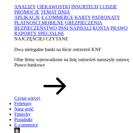
ANALIZY
CIEKAWOSTKI
INSURTECH
LUDZIE
PROMOCJE
TEMAT DNIA
APLIKACJE
E-COMMERCE
KARTY
PATRONATY
PŁATNOŚCI MOBILNE
UBEZPIECZENIA
BEZPIECZEŃSTWO
INNI NAPISALI
KONTA
PRAWO
RAPORTY SPECJALNE
NAJCZĘŚCIEJ CZYTANE
Dwa nielegalne banki na liście ostrzeżeń KNF
Obie firmy wprowadzone na listę ostrzeżeń naruszyły ustawę
Prawo bankowe
Czytaj więcej
Felietony
Nasz gość
Fintechy
Poradniki
E-commerce