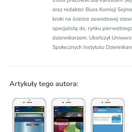
2008 pracował dla Kancelarii Sejm
oraz redaktor Biura Komisji Sejm
kroki na ścieżce zawodowej staw
specjalistą ds. rynku pierwotneg
dziennikarzem. Ukończył Uniwers
Społecznych Instytutu Dziennikar
Artykuły tego autora: