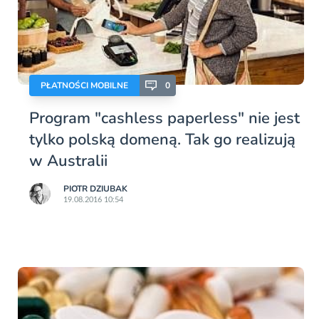
PŁATNOŚCI MOBILNE
0
Program "cashless paperless" nie jest
tylko polską domeną. Tak go realizują
w Australii
PIOTR DZIUBAK
19.08.2016 10:54