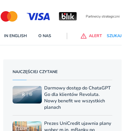
Partnerzy wspierający
IN ENGLISH
O NAS
ALERT
SZUKAJ
p do ChataGPT Go dla klientów Revoluta. Nowy benefit we
nach
NAJCZĘŚCIEJ CZYTANE
lanach – Standard i Plus – z usługi będzie można korzsytać za
y miesiące
Darmowy dostęp do ChataGPT
Go dla klientów Revoluta.
Nowy benefit we wszystkich
planach
Prezes UniCredit ujawnia plany
wobec m.in. mBanku po