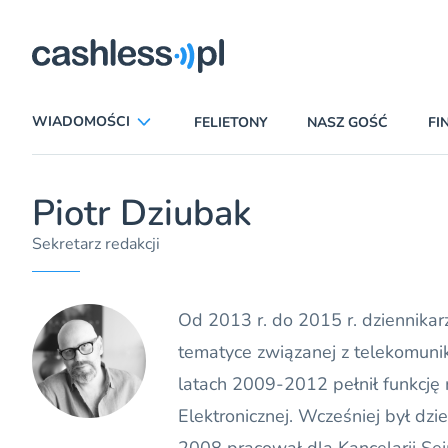
ryczni
WIADOMOŚCI
FELIETONY
NASZ GOŚĆ
FI
ANALIZY
APLIKACJE
Piotr Dziubak
CIEKAWOSTKI
E-COMMERCE
Sekretarz redakcji
INSURTECH
KARTY
LUDZIE
PATRONATY
Od 2013 r. do 2015 r. dziennikar
PROMOCJE
PŁATNOŚCI MOBILNE
tematyce związanej z telekomuni
TEMAT DNIA
UBEZPIECZENIA
latach 2009-2012 pełnił funkcję
Elektronicznej. Wcześniej był dz