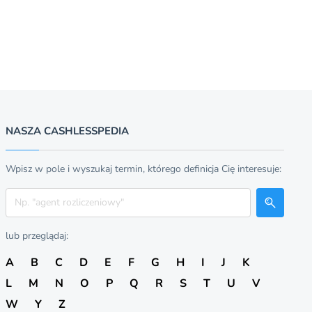
NASZA CASHLESSPEDIA
Wpisz w pole i wyszukaj termin, którego definicja Cię interesuje:
Szukaj
lub przeglądaj:
A
B
C
D
E
F
G
H
I
J
K
L
M
N
O
P
Q
R
S
T
U
V
W
Y
Z