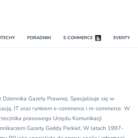
Partnerzy strategiczni
NTECHY
PORADNIKI
E-COMMERCE
EVENTY
BEZPIECZEŃSTWO
NAJCZĘŚCIEJ CZYTANE
Darmowy dostę
INNI NAPISALI
wszystkich pla
KONTA
W najniższych p
darmo przez trz
PRAWO
z Dziennika Gazety Prawnej. Specjalizuje się w
Czytaj więcej
RAPORTY SPECJALNE
kacją, IT oraz rynkiem e-commerce i m-commerce. W
 rzecznika prasowego Urzędu Komunikacji
iennikarzem Gazety Giełdy Parkiet. W latach 1997-