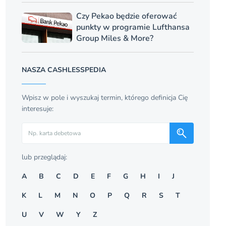
Czy Pekao będzie oferować
punkty w programie Lufthansa
Group Miles & More?
NASZA CASHLESSPEDIA
Wpisz w pole i wyszukaj termin, którego definicja Cię
interesuje:
Szukaj
lub przeglądaj:
A
B
C
D
E
F
G
H
I
J
K
L
M
N
O
P
Q
R
S
T
U
V
W
Y
Z