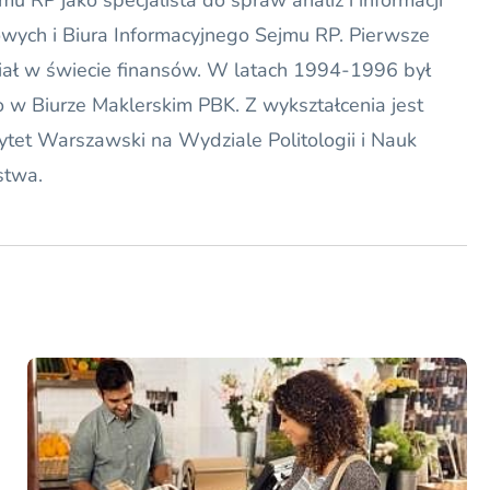
u RP jako specjalista do spraw analiz i informacji
owych i Biura Informacyjnego Sejmu RP. Pierwsze
iał w świecie finansów. W latach 1994-1996 był
o w Biurze Maklerskim PBK. Z wykształcenia jest
ytet Warszawski na Wydziale Politologii i Nauk
stwa.