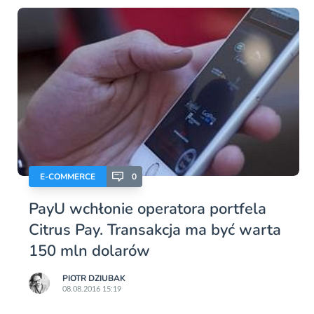
E-COMMERCE
0
PayU wchłonie operatora portfela
Citrus Pay. Transakcja ma być warta
150 mln dolarów
PIOTR DZIUBAK
08.08.2016 15:19