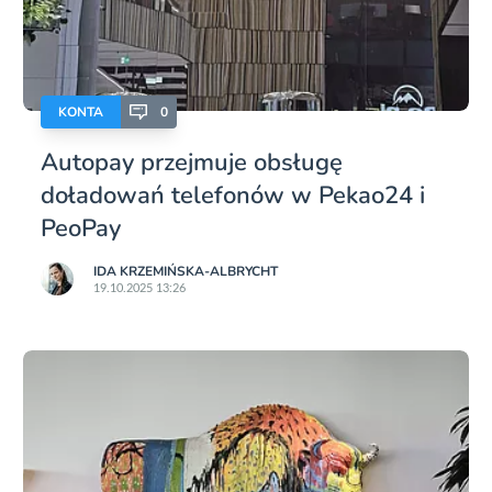
KONTA
0
Autopay przejmuje obsługę
doładowań telefonów w Pekao24 i
PeoPay
IDA KRZEMIŃSKA-ALBRYCHT
19.10.2025 13:26