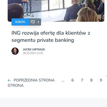
KONTA
1
ING rozwija ofertę dla klientów z
segmentu private banking
JACEK URYNIUK
08.10.2025 13:45
POPRZEDNIA STRONA
…
6
7
8
9
STRONA