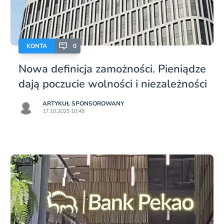
KONTA
0
Nowa definicja zamożności. Pieniądze
dają poczucie wolności i niezależności
ARTYKUŁ SPONSOROWANY
17.10.2025 10:48