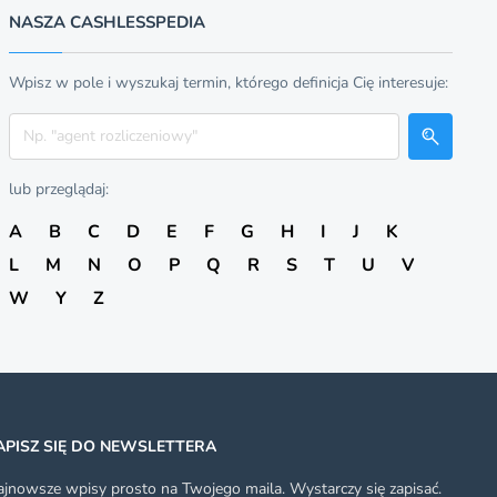
NASZA CASHLESSPEDIA
Wpisz w pole i wyszukaj termin, którego definicja Cię interesuje:
Szukaj
lub przeglądaj:
A
B
C
D
E
F
G
H
I
J
K
L
M
N
O
P
Q
R
S
T
U
V
W
Y
Z
APISZ SIĘ DO NEWSLETTERA
jnowsze wpisy prosto na Twojego maila. Wystarczy się zapisać.