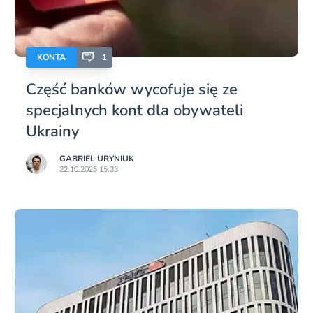
KONTA
1
Część banków wycofuje się ze
specjalnych kont dla obywateli
Ukrainy
GABRIEL URYNIUK
22.10.2025 15:33