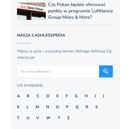
Czy Pekao będzie oferować
punkty w programie Lufthansa
Group Miles & More?
NASZA CASHLESSPEDIA
Wpisz w pole i wyszukaj termin, którego definicja Cię
interesuje:
Szukaj
lub przeglądaj:
A
B
C
D
E
F
G
H
I
J
K
L
M
N
O
P
Q
R
S
T
U
V
W
Y
Z