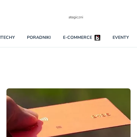
Partnerzy strategiczni
NTECHY
PORADNIKI
E-COMMERCE
EVENTY
BEZPIECZEŃSTWO
NAJCZĘŚCIEJ CZYTANE
Darmowy dostę
INNI NAPISALI
wszystkich pla
KONTA
W najniższych p
darmo przez trz
PRAWO
Czytaj więcej
RAPORTY SPECJALNE