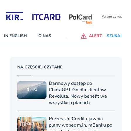
Partnerzy wspierający
IN ENGLISH
O NAS
ALERT
SZUKAJ
p do ChataGPT Go dla klientów Revoluta. Nowy benefit we
NAJCZĘŚCIEJ CZYTANE
nach
lanach – Standard i Plus – z usługi będzie można korzsytać za
Darmowy dostęp do
y miesiące
ChataGPT Go dla klientów
Revoluta. Nowy benefit we
wszystkich planach
Prezes UniCredit ujawnia
plany wobec m.in. mBanku po