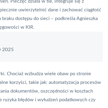
. Pieczęć działa w tle, integruje się z
ecznie uwierzytelnić dane i zachować ciągłość
braku dostępu do sieci – podkreśla Agnieszka
ięgowości w KIR.
ay 2025
rki. Chociaż wzbudza wiele obaw po stronie
lne korzyści, takie jak: automatyzacja procesów
zania dokumentów, oszczędności w kosztach
e ryzyka błędów i wyłudzeń podatkowych czy