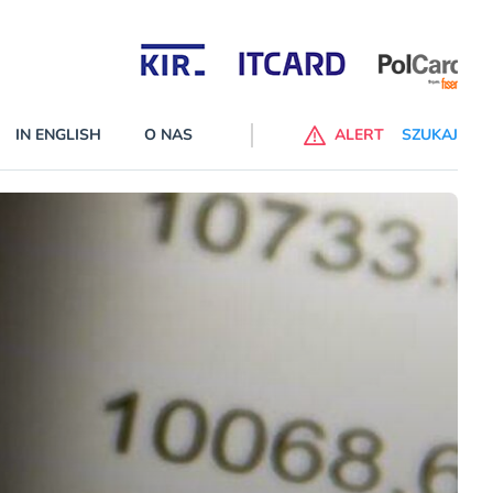
Partnerzy wspierający
IN ENGLISH
O NAS
ALERT
SZUKAJ
alne banki na liście ostrzeżeń KNF
 wprowadzone na listę ostrzeżeń naruszyły ustawę Prawo bankowe
cej