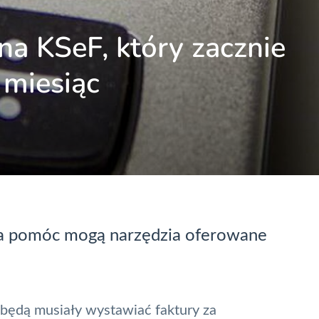
 na KSeF, który zacznie
y miesiąc
ia pomóc mogą narzędzia oferowane
. będą musiały wystawiać faktury za