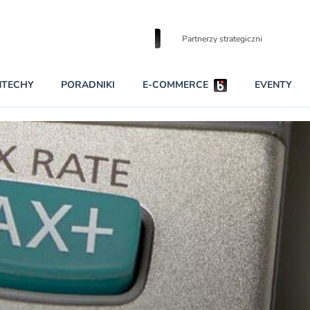
Partnerzy strategiczni
NTECHY
PORADNIKI
E-COMMERCE
EVENTY
BEZPIECZEŃSTWO
NAJCZĘŚCIEJ CZYTANE
Dwa nieleg
INNI NAPISALI
Obie firmy
KONTA
Czytaj wię
PRAWO
RAPORTY SPECJALNE