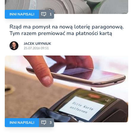
INNI NAPISALI
1
Rząd ma pomysł na nową loterię paragonową.
Tym razem premiować ma płatności kartą
JACEK URYNIUK
25.07.2016 09:51
INNI NAPISALI
3