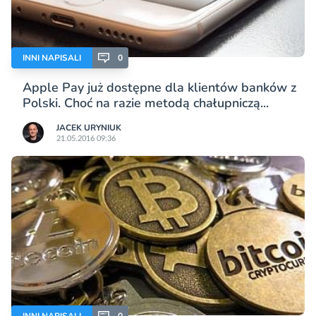
INNI NAPISALI
0
Apple Pay już dostępne dla klientów banków z
Polski. Choć na razie metodą chałupniczą...
JACEK URYNIUK
21.05.2016 09:36
INNI NAPISALI
0