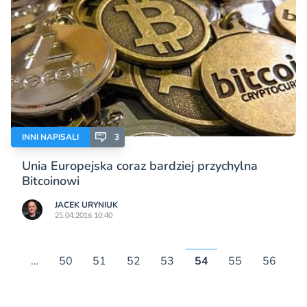
INNI NAPISALI
3
Unia Europejska coraz bardziej przychylna
Bitcoinowi
JACEK URYNIUK
25.04.2016 10:40
…
50
51
52
53
54
55
56