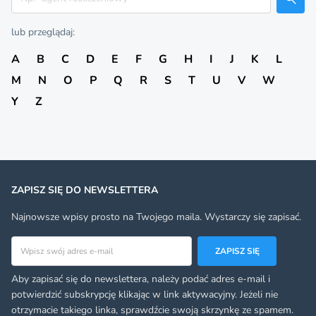
lub przeglądaj:
A
B
C
D
E
F
G
H
I
J
K
L
M
N
O
P
Q
R
S
T
U
V
W
Y
Z
ZAPISZ SIĘ DO NEWSLETTERA
Najnowsze wpisy prosto na Twojego maila. Wystarczy się zapisać.
Adres email
ZAPISZ SIĘ
Aby zapisać się do newslettera, należy podać adres e-mail i
potwierdzić subskrypcję klikając w link aktywacyjny. Jeżeli nie
otrzymacie takiego linka, sprawdźcie swoją skrzynkę ze spamem.