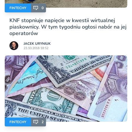
FINTECHY
0
KNF stopniuje napięcie w kwestii wirtualnej
piaskownicy. W tym tygodniu ogłosi nabór na jej
operatorów
JACEK URYNIUK
23.10.2018 18:52
FINTECHY
2