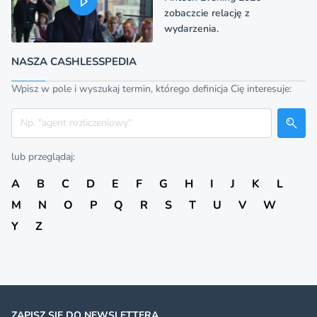
zobaczcie relację z
wydarzenia.
NASZA CASHLESSPEDIA
Wpisz w pole i wyszukaj termin, którego definicja Cię interesuje:
Szukaj
lub przeglądaj:
A
B
C
D
E
F
G
H
I
J
K
L
M
N
O
P
Q
R
S
T
U
V
W
Y
Z
ZAPISZ SIĘ DO NEWSLETTERA