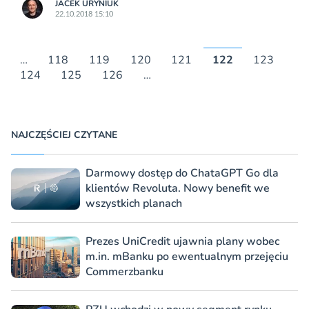
JACEK URYNIUK
22.10.2018 15:10
…
118
119
120
121
122
123
124
125
126
…
NAJCZĘŚCIEJ CZYTANE
Darmowy dostęp do ChataGPT Go dla
klientów Revoluta. Nowy benefit we
wszystkich planach
Prezes UniCredit ujawnia plany wobec
m.in. mBanku po ewentualnym przejęciu
Commerzbanku