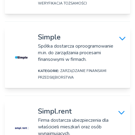
https://www.siepomaga.pl/
WERYFIKACJA TOŻSAMOŚCI
Rok założenia:
DANE SZCZEGÓŁOWE
2011
Nazwa firmy:
Simple
Osoby zarządzające:
Myeasysign SA
Monika Urban
Spółka dostarcza oproogramowanie
m.in. do zarządzania procesami
Adres:
finansowymi w firmach.
ul. Bóżnicza 15/6, Poznań
KATEGORIE:
ZARZĄDZANIE FINANSAMI
Strona www:
PRZEDSIĘBIORSTWA
https://signius.eu/pl/
DANE SZCZEGÓŁOWE
Rok założenia:
2019
Nazwa firmy:
Simpl.rent
Simple, SA
Osoby zarządzające:
Firma dostarcza ubezpieczenia dla
Jacek Piekarski
właścicieli mieszkań oraz osób
Adres:
wynajmujących.