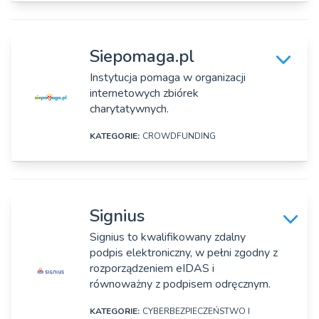
DANE SZCZEGÓŁOWE
Osoby zarządzające:
Kamil Bargiel, Bartosz Baziński, Anna Jakuć
Nazwa firmy:
Siepomaga.pl
Share Lock sp. z o.o.
Instytucja pomaga w organizacji
internetowych zbiórek
Adres:
charytatywnych.
Ul. Mościckiego 1, Puławy
KATEGORIE:
CROWDFUNDING
Strona www:
https://sharelock.global/
DANE SZCZEGÓŁOWE
Rok założenia:
Nazwa firmy:
2018
Signius
Fundacja Siepomaga
Signius to kwalifikowany zdalny
Osoby zarządzające:
podpis elektroniczny, w pełni zgodny z
Adres:
Urszula Pietrzak, Rafał Wrochna
rozporządzeniem eIDAS i
Pl. Andersa 3, Poznań
równoważny z podpisem odręcznym.
Strona www:
KATEGORIE:
CYBERBEZPIECZEŃSTWO I