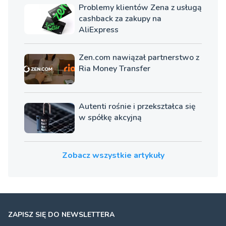
Problemy klientów Zena z usługą
Oferta produktowa:
cashback za zakupy na
Fundacja oferuje program lojalnościowy, w którym
AliExpress
uczestniczyć mogą użytkownicy kart płatniczych.
Korzystając z usług partnerów programu można wspierać
kluby sportowe.
Zen.com nawiązał partnerstwo z
Ria Money Transfer
Autenti rośnie i przekształca się
w spółkę akcyjną
Zobacz wszystkie artykuły
ZAPISZ SIĘ DO NEWSLETTERA