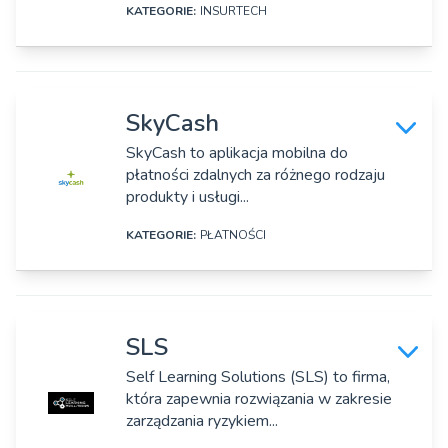
KATEGORIE:
INSURTECH
Strona www:
https://www.certum.pl/pl/simplysign/
DANE SZCZEGÓŁOWE
Rok założenia:
Nazwa firmy:
2012
SkyCash
Skyblu.ai, sp. z o.o.
SkyCash to aplikacja mobilna do
Osoby zarządzające:
płatności zdalnych za różnego rodzaju
Adres:
Robert Kobylański
produkty i usługi...
Ul. Bagno 2/159, Warszawa
KATEGORIE:
PŁATNOŚCI
Strona www:
https://www.skyblu.ai/
DANE SZCZEGÓŁOWE
Rok założenia:
Nazwa firmy:
2018
SLS
SkyCash SA
Self Learning Solutions (SLS) to firma,
Osoby zarządzające:
która zapewnia rozwiązania w zakresie
Adres:
Kinga Kita Wojciechowska
zarządzania ryzykiem...
ul. Sienna 73, Warszawa