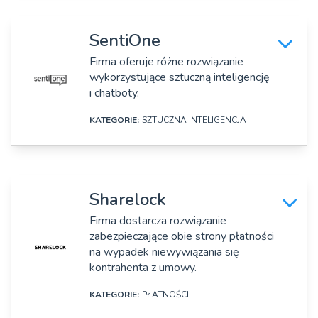
DANE SZCZEGÓŁOWE
Strona www:
https://savangard.com/pl/
Nazwa firmy:
SentiOne
Signovis Sp. z o.o.
Rok założenia:
Firma oferuje różne rozwiązanie
2002
wykorzystujące sztuczną inteligencję
Adres:
i chatboty.
ul. Pory 78, Warszawa
Osoby zarządzające:
Janusz Konik
KATEGORIE:
SZTUCZNA INTELIGENCJA
Strona www:
http://scienceship.com/contact
DANE SZCZEGÓŁOWE
Rok założenia:
Nazwa firmy:
2013
Sharelock
SentiOne
Firma dostarcza rozwiązanie
Osoby zarządzające:
zabezpieczające obie strony płatności
Adres:
Katarzyna Mączyńska
na wypadek niewywiązania się
Ul. Lęborska 3B, Gdańsk
kontrahenta z umowy.
Oferta produktowa:
Strona www:
Platforma crowdfundingowa.
KATEGORIE:
PŁATNOŚCI
https://sentione.com