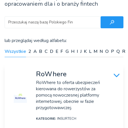
opracowaniem dla i o branży fintech
Szukaj
lub przeglądaj według alfabetu:
Wszystkie
2
A
B
C
D
E
F
G
H
I
J
K
L
M
N
O
P
Q
R
RoWhere
RoWhere to oferta ubezpieczeń
kierowana do rowerzystów za
pomocą nowoczesnej platformy
internetowej, obecnie w fazie
przygotowawczej.
KATEGORIE:
INSURTECH