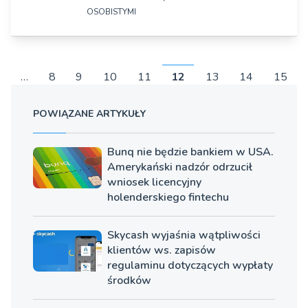
OSOBISTYMI
Strona www:
https://www.spoko.app
DANE SZCZEGÓŁOWE
Osoby zarządzające:
…
8
9
10
11
12
13
14
15
Evgeny Chamtonau
Nazwa firmy:
Fundacja Kibica
POWIĄZANE ARTYKUŁY
Adres:
ul. Żurawia 43/122, Warszawa
Bunq nie będzie bankiem w USA.
Amerykański nadzór odrzucił
Strona www:
wniosek licencyjny
https://www.sportbonus.pl/
holenderskiego fintechu
Rok założenia:
Skycash wyjaśnia wątpliwości
2014
klientów ws. zapisów
regulaminu dotyczących wypłaty
Osoby zarządzające:
środków
Bartosz Kwiatkowski