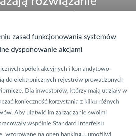
ażają rozwiązanie
tej bankowości
eniu zasad funkcjonowania systemów
alne dysponowanie akcjami
licznych spółek akcyjnych i komandytowo-
fią do elektronicznych rejestrów prowadzonych
iernicze. Dla inwestorów, którzy mają udziały w
aczać konieczność korzystania z kilku różnych
ywów. Aby ułatwić im zarządzanie swoimi
racowały wspólnie Standard Interfejsu
ie, wzorowane na open bankingu, umożliwi