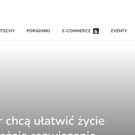
Partnerzy wspierający
NTECHY
PORADNIKI
E-COMMERCE
EVENTY
BEZPIECZEŃSTWO
NAJCZĘŚCIEJ CZYTANE
Darmowy dostęp
INNI NAPISALI
wszystkich pla
KONTA
W najniższych p
darmo przez trz
PRAWO
Czytaj więcej
RAPORTY SPECJALNE
 chcą ułatwić życie