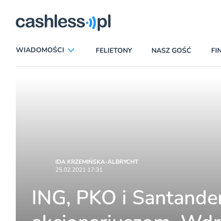
egiczni
WIADOMOŚCI
FELIETONY
NASZ GOŚĆ
FI
ANALIZY
APLIKACJE
CIEKAWOSTKI
E-COMMERCE
INSURTECH
KARTY
LUDZIE
PATRONATY
PROMOCJE
PŁATNOŚCI MOBILNE
IDA KRZEMIŃSKA-ALBRYCHT
25.02.2021 17:31
TEMAT DNIA
UBEZPIECZENIA
ING, PKO i Santander