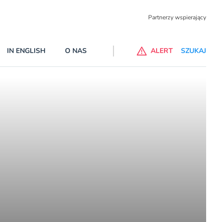
Partnerzy wspierający
IN ENGLISH
O NAS
ALERT
SZUKAJ
 do ChataGPT Go dla klientów Revoluta. Nowy benefit we
nach
lanach – Standard i Plus – z usługi będzie można korzsytać za
y miesiące