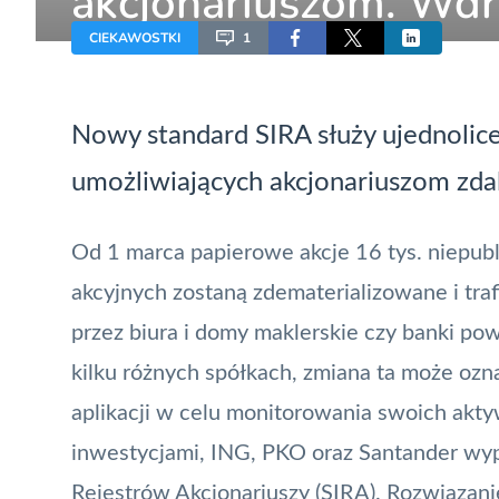
akcjonariuszom. Wdr
wzorowane na otwar
CIEKAWOSTKI
1
Nowy standard SIRA służy ujednolic
umożliwiających akcjonariuszom zd
Od 1 marca papierowe akcje 16 tys. niepub
akcyjnych zostaną zdematerializowane i tra
przez biura i domy maklerskie czy banki pow
kilku różnych spółkach, zmiana ta może ozn
aplikacji w celu monitorowania swoich akt
inwestycjami, ING, PKO oraz Santander wyp
Rejestrów Akcjonariuszy (SIRA). Rozwiązan