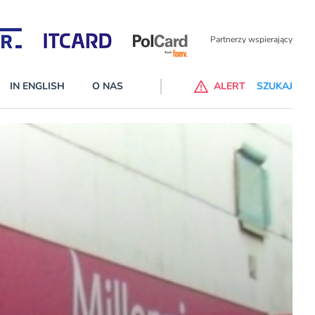
Partnerzy wspierający
IN ENGLISH
O NAS
ALERT
SZUKAJ
p do ChataGPT Go dla klientów Revoluta. Nowy benefit we
nach
lanach – Standard i Plus – z usługi będzie można korzsytać za
y miesiące