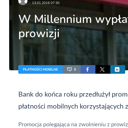
13.01.2016 07:30
W Millennium wypłat
prowizji
PŁATNOŚCI MOBILNE
0
Bank do końca roku przedłużył pro
płatności mobilnych korzystających 
Promocja polegająca na zwolnieniu z prowi