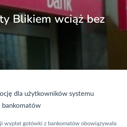
y Blikiem wciąż bez
mocję dla użytkowników systemu
z
bankomatów
zji wypłat gotówki z bankomatów obowiązywała