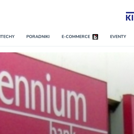
Partnerzy strategiczni
NTECHY
PORADNIKI
E-COMMERCE
EVENTY
BEZPIECZEŃSTWO
NAJCZĘŚCIEJ CZYTANE
Darmowy dostę
INNI NAPISALI
wszystkich pla
KONTA
W najniższych p
darmo przez trz
PRAWO
Czytaj więcej
RAPORTY SPECJALNE