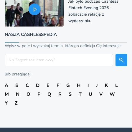
Jak było podczas Cashless
Fintech Evening 2026 -
zobaczcie relację z
wydarzenia.
NASZA CASHLESSPEDIA
Wpisz w pole i wyszukaj termin, którego definicja Cię interesuje:
Szukaj
lub przeglądaj:
A
B
C
D
E
F
G
H
I
J
K
L
M
N
O
P
Q
R
S
T
U
V
W
Y
Z