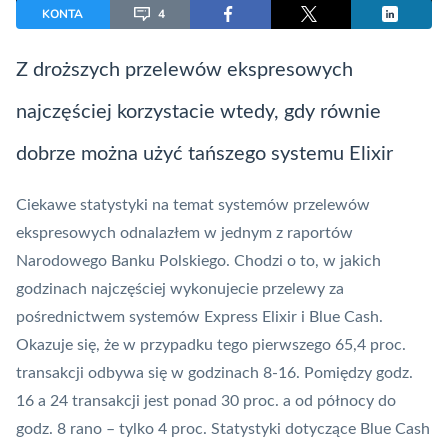
KONTA
4
Z droższych przelewów ekspresowych
najczęściej korzystacie wtedy, gdy równie
dobrze można użyć tańszego systemu
Elixir
Ciekawe statystyki na temat systemów przelewów
ekspresowych odnalazłem w jednym z raportów
Narodowego Banku Polskiego. Chodzi o to, w jakich
godzinach najczęściej wykonujecie przelewy za
pośrednictwem systemów Express
Elixir
i
Blue Cash
.
Okazuje się, że w przypadku tego pierwszego 65,4 proc.
transakcji
odbywa się w godzinach 8-16. Pomiędzy godz.
16 a 24 transakcji jest ponad 30 proc. a od północy do
godz. 8 rano – tylko 4 proc. Statystyki dotyczące Blue Cash