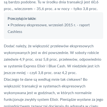
są bardzo podobne. Tu w środku dnia transakcji jest 60,6
proc., wieczorem – 35,6 proc. a w nocy – tylko 3,8 proc.
Przeczytajcie także:
Przelewy ekspresowe, wrzesień 2015 r. - raport
•
Cashless
Dodać należy, że większość przelewów ekspresowych
wykonywanych jest w dni powszednie. W soboty robicie
zaledwie 4,9 proc. oraz 5,8 proc. przelewów, odpowiednio
w systemie
Express Elixir
i Blue Cash. W niedziele jest ich
jeszcze mniej – czyli 3,8 proc. oraz 4,2 proc.
Dlaczego te dane są według mnie tak ciekawe? Bo
większość transakcji w systemach ekspresowych
wykonywana jest w godzinach, w których normalnie
funkcjonuje zwykły system Elixir. Pieniądze wysłane za jego
pośrednictwem zazwyczaj docierają do adresata w ciągu