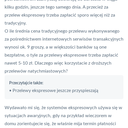
kilku godzin, jeszcze tego samego dnia. A przecież za
przelew ekspresowy
trzeba zapłacić sporo więcej niż za
tradycyjny.
O ile średnia cena tradycyjnego przelewu wykonywanego
za pośrednictwem internetowych serwisów transakcyjnych
wynosi ok. 9 groszy, a w większości banków są one
bezpłatne, o tyle za przelewy ekspresowe trzeba zapłacić
nawet 5-10 zł. Dlaczego więc korzystacie z droższych
przelewów natychmiastowych?
Przeczytajcie także:
Przelewy ekspresowe jeszcze przyspieszają
•
Wydawało mi się, że systemów ekspresowych używa się w
sytuacjach awaryjnych, gdy na przykład wieczorem w
domu zorientujecie się, że właśnie mija termin płatności