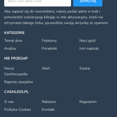
ZAPISZ SIĘ
Aby zapisać się do newslettera, należy podać adres e-mail i
potwierdzić subskrypcję klikając w link aktywacyjny. Jeżeli nie
otrzymacie takiego linka, sprawdźcie swoją skrzynkę ze spamem.
KATEGORIE
Temat dnia
Felietony
Nasz gość
Analizy
Poradniki
Inni napisali
NIE PRZEGAP
Nasza
Alert
Szukaj
Cashlesspedia
Raporty specjalne
CASHLESS.PL
O nas
Reklama
Regulamin
Polityka Cookies
Kontakt