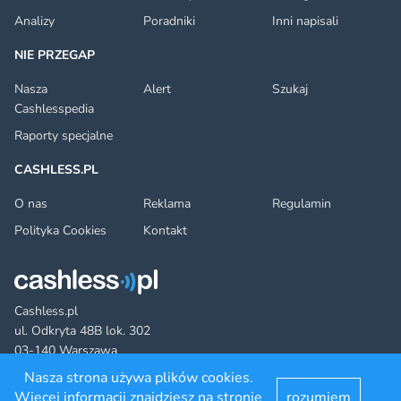
Analizy
Poradniki
Inni napisali
NIE PRZEGAP
Nasza
Alert
Szukaj
Cashlesspedia
Raporty specjalne
CASHLESS.PL
O nas
Reklama
Regulamin
Polityka Cookies
Kontakt
Cashless.pl
ul. Odkryta 48B lok. 302
03-140 Warszawa
Nasza strona używa plików cookies.
Więcej informacji znajdziesz na stronie
rozumiem