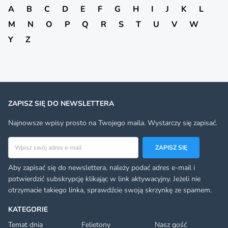
A
B
C
D
E
F
G
H
I
J
K
L
M
N
O
P
Q
R
S
T
U
V
W
Y
Z
ZAPISZ SIĘ DO NEWSLETTERA
Najnowsze wpisy prosto na Twojego maila. Wystarczy się zapisać.
Adres email
ZAPISZ SIĘ
Aby zapisać się do newslettera, należy podać adres e-mail i
potwierdzić subskrypcję klikając w link aktywacyjny. Jeżeli nie
otrzymacie takiego linka, sprawdźcie swoją skrzynkę ze spamem.
KATEGORIE
Temat dnia
Felietony
Nasz gość