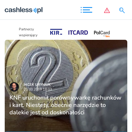
Partnerzy
Partnerzy
wspierający
wspierający
JACEK URYNIUK
20.03.2019 18:03
KNF uruchomił porównywarkę rachunków
i kart. Niestety, obecnie narzędzie to
dalekie jest od doskonałości