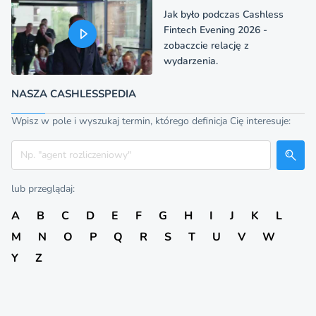
Jak było podczas Cashless
Fintech Evening 2026 -
zobaczcie relację z
wydarzenia.
NASZA CASHLESSPEDIA
Wpisz w pole i wyszukaj termin, którego definicja Cię interesuje:
Szukaj
lub przeglądaj:
A
B
C
D
E
F
G
H
I
J
K
L
M
N
O
P
Q
R
S
T
U
V
W
Y
Z