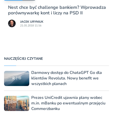
Nest chce być challenge bankiem? Wprowadza
porównywarkę kont i liczy na PSD II
JACEK URYNIUK
21.05.2018 11:56
NAJCZĘŚCIEJ CZYTANE
Darmowy dostęp do ChataGPT Go dla
klientów Revoluta. Nowy benefit we
wszystkich planach
Prezes UniCredit ujawnia plany wobec
m.in. mBanku po ewentualnym przejęciu
Commerzbanku