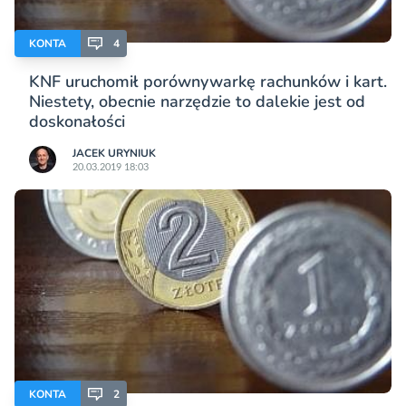
KONTA
4
KNF uruchomił porównywarkę rachunków i kart.
Niestety, obecnie narzędzie to dalekie jest od
doskonałości
JACEK URYNIUK
20.03.2019 18:03
KONTA
2