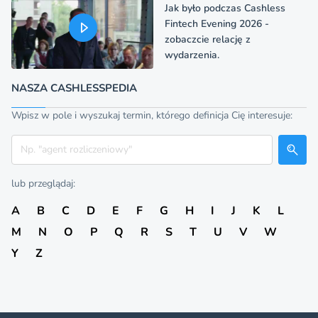
Jak było podczas Cashless
Fintech Evening 2026 -
zobaczcie relację z
wydarzenia.
NASZA CASHLESSPEDIA
Wpisz w pole i wyszukaj termin, którego definicja Cię interesuje:
Szukaj
lub przeglądaj:
A
B
C
D
E
F
G
H
I
J
K
L
M
N
O
P
Q
R
S
T
U
V
W
Y
Z