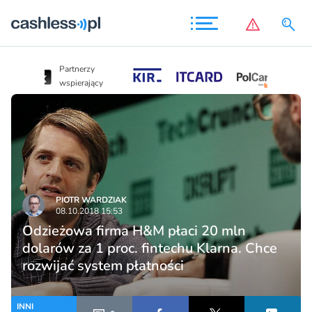
Partnerzy
Partnerzy
wspierający
wspierający
PIOTR WARDZIAK
08.10.2018 15:53
Odzieżowa firma H&M płaci 20 mln
dolarów za 1 proc. fintechu Klarna. Chce
rozwijać system płatności
INNI