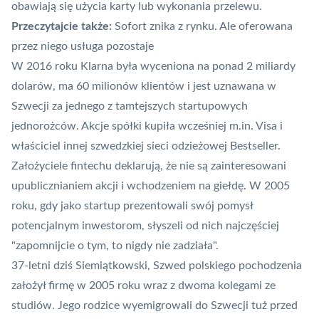
obawiają się użycia karty lub wykonania przelewu.
Przeczytajcie także:
Sofort znika z rynku. Ale oferowana
przez niego usługa pozostaje
W 2016 roku Klarna była wyceniona na ponad 2 miliardy
dolarów, ma 60 milionów klientów i jest uznawana w
Szwecji za jednego z tamtejszych startupowych
jednorożców. Akcje spółki kupiła wcześniej m.in. Visa i
właściciel innej szwedzkiej sieci odzieżowej Bestseller.
Założyciele fintechu deklarują, że nie są zainteresowani
upublicznianiem akcji i wchodzeniem na giełdę. W 2005
roku, gdy jako startup prezentowali swój pomysł
potencjalnym inwestorom, słyszeli od nich najczęściej
"zapomnijcie o tym, to nigdy nie zadziała".
37-letni dziś Siemiątkowski, Szwed polskiego pochodzenia
założył firmę w 2005 roku wraz z dwoma kolegami ze
studiów. Jego rodzice wyemigrowali do Szwecji tuż przed