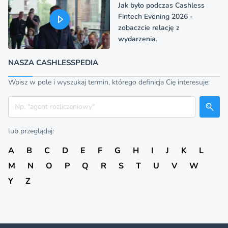
Jak było podczas Cashless
Fintech Evening 2026 -
zobaczcie relację z
wydarzenia.
NASZA CASHLESSPEDIA
Wpisz w pole i wyszukaj termin, którego definicja Cię interesuje:
Szukaj
lub przeglądaj:
A
B
C
D
E
F
G
H
I
J
K
L
M
N
O
P
Q
R
S
T
U
V
W
Y
Z