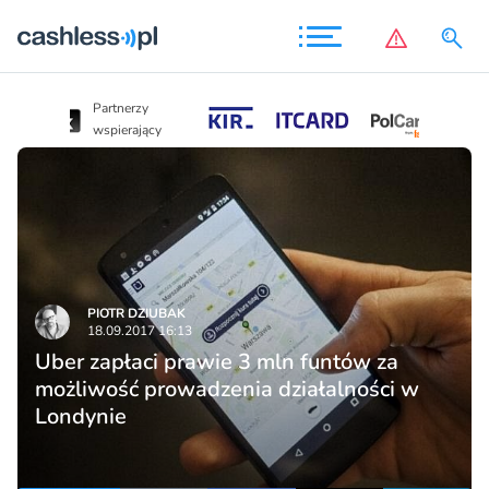
Partnerzy
Partnerzy
wspierający
wspierający
PIOTR DZIUBAK
18.09.2017 16:13
Uber zapłaci prawie 3 mln funtów za
możliwość prowadzenia działalności w
Londynie