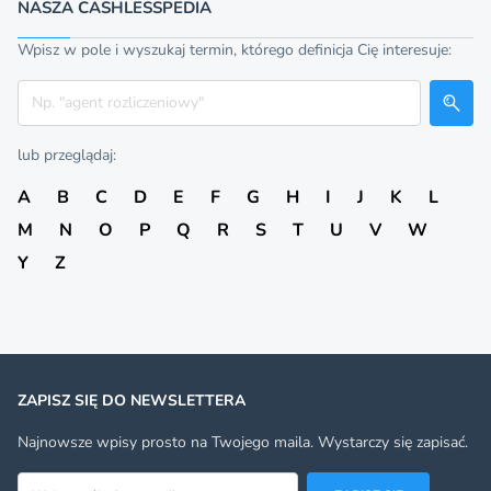
NASZA CASHLESSPEDIA
Wpisz w pole i wyszukaj termin, którego definicja Cię interesuje:
Szukaj
lub przeglądaj:
A
B
C
D
E
F
G
H
I
J
K
L
M
N
O
P
Q
R
S
T
U
V
W
Y
Z
ZAPISZ SIĘ DO NEWSLETTERA
Najnowsze wpisy prosto na Twojego maila. Wystarczy się zapisać.
Adres email