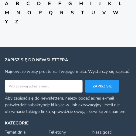
A
B
C
D
E
F
G
H
I
J
K
L
M
N
O
P
Q
R
S
T
U
V
W
Y
Z
ZAPISZ SIĘ DO NEWSLETTERA
Najnowsze wpisy prosto na Twojego maila. Wystarczy się zapisać.
Adres email
ZAPISZ SIĘ
Aby zapisać się do newslettera, należy podać adres e-mail i
potwierdzić subskrypcję klikając w link aktywacyjny. Jeżeli nie
otrzymacie takiego linka, sprawdźcie swoją skrzynkę ze spamem.
KATEGORIE
Temat dnia
Felietony
Nasz gość