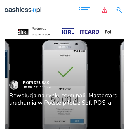
Partnerzy
Partnerzy
wspierający
wspierający
PIOTR DZIUBAK
30.08.2017 11:49
Rewolucja na rynku terminali. Mastercard
uruchamia w Polsce pilotaż Soft POS-a