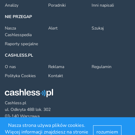
Analizy
Poradniki
Inni napisali
NIE PRZEGAP
Nasza
Alert
Szukaj
Cashlesspedia
Raporty specjalne
CASHLESS.PL
O nas
Reklama
Regulamin
Polityka Cookies
Kontakt
Cashless.pl
ul. Odkryta 48B lok. 302
03-140 Warszawa
Nasza strona używa plików cookies.
Więcej informacji znajdziesz na stronie
rozumiem