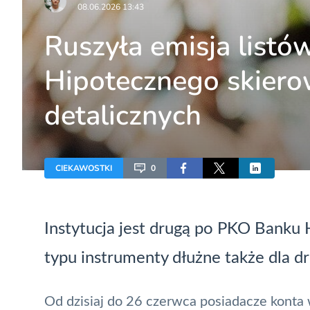
08.06.2026 13:43
Ruszyła emisja list
Hipotecznego skier
detalicznych
CIEKAWOSTKI
0
Instytucja jest drugą po PKO Banku
typu instrumenty dłużne także dla d
Od dzisiaj do 26 czerwca posiadacze konta