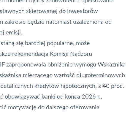
ten moment byliby zadowoleni z uplasowania
 zastawnych skierowanej do inwestorów
m zakresie będzie natomiast uzależniona od
j emisji.
 staną się bardziej popularne, może
akże rekomendacja Komisji Nadzoru
NF
zaproponowała obniżenie wymogu Wskaźnika
skaźnika mierzącego wartość długoterminowych
 detalicznych kredytów hipotecznych, z 40 proc.
ć obowiązywać banki od końca 2026 r.,
cić motywację do dalszego oferowania