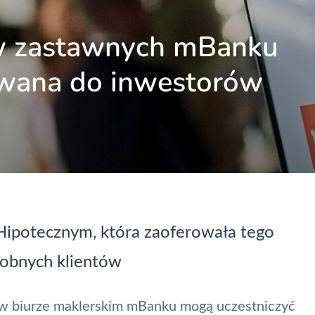
ów zastawnych mBanku
owana do inwestorów
 Hipotecznym, która zaoferowała tego
robnych klientów
 w biurze maklerskim
mBanku
mogą uczestniczyć