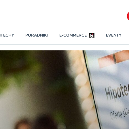
Partnerzy strategiczni
NTECHY
PORADNIKI
E-COMMERCE
EVENTY
BEZPIECZEŃSTWO
NAJCZĘŚCIEJ CZYTANE
Darmowy dostę
INNI NAPISALI
wszystkich pla
KONTA
W najniższych p
darmo przez trz
PRAWO
Czytaj więcej
RAPORTY SPECJALNE