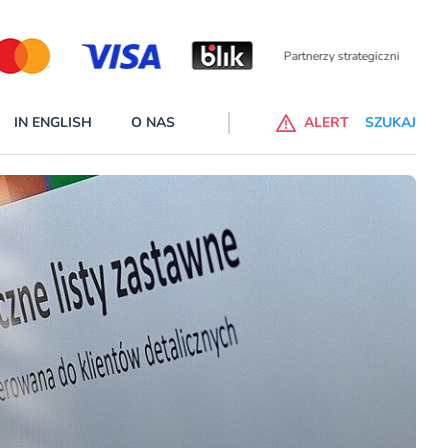
Partnerzy wspierający
IN ENGLISH
O NAS
ALERT
SZUKAJ
p do ChataGPT Go dla klientów Revoluta. Nowy benefit we
nach
lanach – Standard i Plus – z usługi będzie można korzsytać za
y miesiące