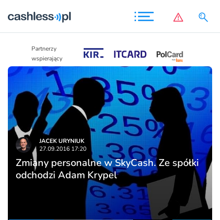
Partnerzy
Partnerzy
wspierający
wspierający
JACEK URYNIUK
27.09.2016 17:20
Zmiany personalne w SkyCash. Ze spółki
odchodzi Adam Krypel