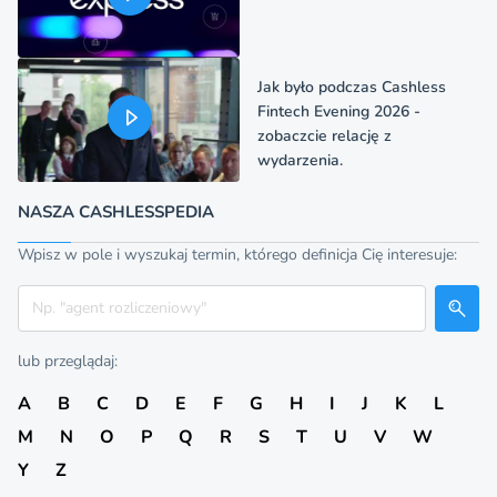
Jak było podczas Cashless
Fintech Evening 2026 -
zobaczcie relację z
wydarzenia.
NASZA CASHLESSPEDIA
Wpisz w pole i wyszukaj termin, którego definicja Cię interesuje:
Szukaj
lub przeglądaj:
A
B
C
D
E
F
G
H
I
J
K
L
M
N
O
P
Q
R
S
T
U
V
W
Y
Z