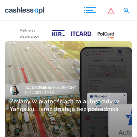
Partnerzy
Partnerzy
wspierający
wspierający
IDA KRZEMIŃSKA-ALBRYCHT
14.11.2024 10:13
Zmiany w płatnościach za autostrady w
Yanosiku. Teraz działają bez pośrednika