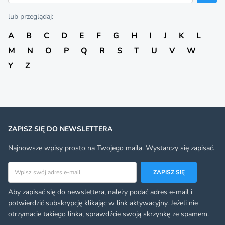
lub przeglądaj:
A
B
C
D
E
F
G
H
I
J
K
L
M
N
O
P
Q
R
S
T
U
V
W
Y
Z
ZAPISZ SIĘ DO NEWSLETTERA
Najnowsze wpisy prosto na Twojego maila. Wystarczy się zapisać.
Adres email
ZAPISZ SIĘ
Aby zapisać się do newslettera, należy podać adres e-mail i
potwierdzić subskrypcję klikając w link aktywacyjny. Jeżeli nie
otrzymacie takiego linka, sprawdźcie swoją skrzynkę ze spamem.