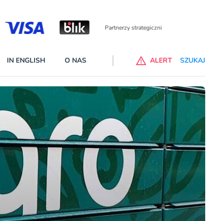
Partnerzy wspierający
IN ENGLISH
O NAS
ALERT
SZUKAJ
p do ChataGPT Go dla klientów Revoluta. Nowy benefit we
nach
lanach – Standard i Plus – z usługi będzie można korzsytać za
y miesiące