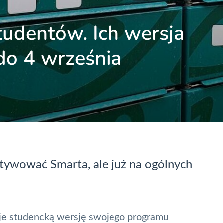
tudentów. Ich wersja
do 4 września
ktywować Smarta, ale już na ogólnych
je studencką wersję swojego programu