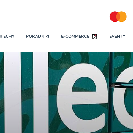
Partnerzy strategiczni
NTECHY
PORADNIKI
E-COMMERCE
EVENTY
BEZPIECZEŃSTWO
NAJCZĘŚCIEJ CZYTANE
Darmowy dostę
INNI NAPISALI
wszystkich pla
KONTA
W najniższych p
darmo przez trz
PRAWO
Czytaj więcej
RAPORTY SPECJALNE