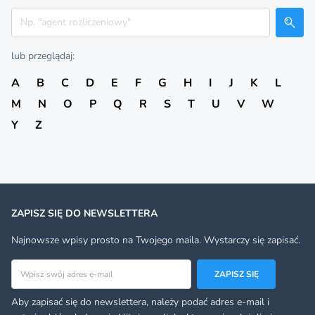
Szukaj
lub przeglądaj:
A
B
C
D
E
F
G
H
I
J
K
L
M
N
O
P
Q
R
S
T
U
V
W
Y
Z
ZAPISZ SIĘ DO NEWSLETTERA
Najnowsze wpisy prosto na Twojego maila. Wystarczy się zapisać.
Adres email
ZAPISZ SIĘ
Aby zapisać się do newslettera, należy podać adres e-mail i