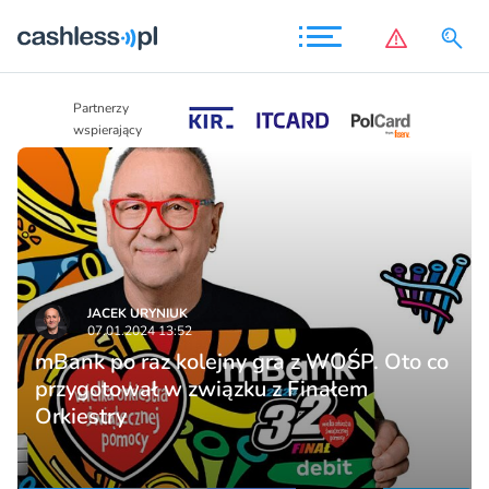
Partnerzy
Partnerzy
wspierający
wspierający
JACEK URYNIUK
07.01.2024 13:52
mBank po raz kolejny gra z WOŚP. Oto co
przygotował w związku z Finałem
Orkiestry