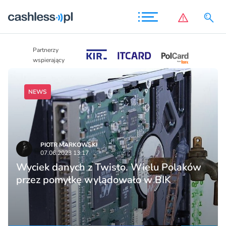
Partnerzy
Partnerzy
wspierający
wspierający
NEWS
PIOTR MARKOWSKI
07.06.2023 13:17
Wyciek danych z Twisto. Wielu Polaków
przez pomyłkę wylądowało w BIK