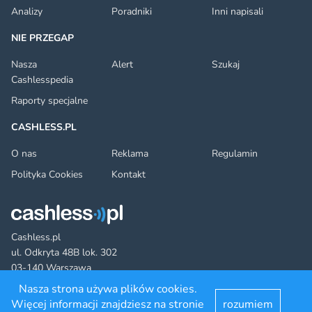
Analizy
Poradniki
Inni napisali
NIE PRZEGAP
Nasza
Alert
Szukaj
Cashlesspedia
Raporty specjalne
CASHLESS.PL
O nas
Reklama
Regulamin
Polityka Cookies
Kontakt
Cashless.pl
ul. Odkryta 48B lok. 302
03-140 Warszawa
Nasza strona używa plików cookies.
Więcej informacji znajdziesz na stronie
rozumiem