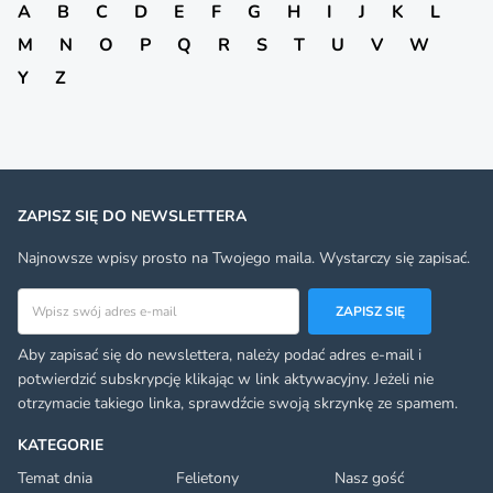
A
B
C
D
E
F
G
H
I
J
K
L
M
N
O
P
Q
R
S
T
U
V
W
Y
Z
ZAPISZ SIĘ DO NEWSLETTERA
Najnowsze wpisy prosto na Twojego maila. Wystarczy się zapisać.
Adres email
ZAPISZ SIĘ
Aby zapisać się do newslettera, należy podać adres e-mail i
potwierdzić subskrypcję klikając w link aktywacyjny. Jeżeli nie
otrzymacie takiego linka, sprawdźcie swoją skrzynkę ze spamem.
KATEGORIE
Temat dnia
Felietony
Nasz gość