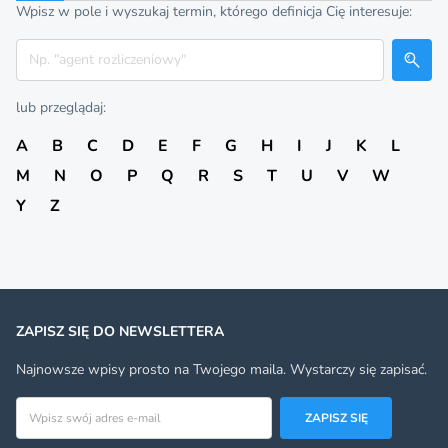
Wpisz w pole i wyszukaj termin, którego definicja Cię interesuje:
Szukaj
lub przeglądaj:
A
B
C
D
E
F
G
H
I
J
K
L
M
N
O
P
Q
R
S
T
U
V
W
Y
Z
ZAPISZ SIĘ DO NEWSLETTERA
Najnowsze wpisy prosto na Twojego maila. Wystarczy się zapisać.
Adres email
ZAPISZ SIĘ