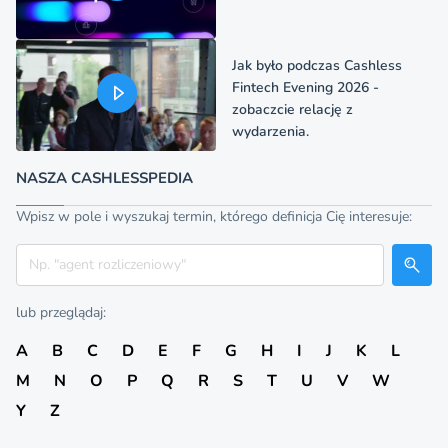
Jak było podczas Cashless
Fintech Evening 2026 -
zobaczcie relację z
wydarzenia.
NASZA CASHLESSPEDIA
Wpisz w pole i wyszukaj termin, którego definicja Cię interesuje:
Szukaj
lub przeglądaj:
A
B
C
D
E
F
G
H
I
J
K
L
M
N
O
P
Q
R
S
T
U
V
W
Y
Z