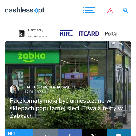
Partnerzy
Partnerzy
wspierający
wspierający
IDA KRZEMIŃSKA-ALBRYCHT
12.01.2022 11:39
Paczkomaty mają być umieszczane w
sklepach popularnej sieci. Trwają testy w
Żabkach
INNI