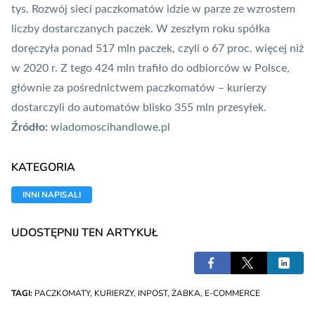
tys. Rozwój sieci paczkomatów idzie w parze ze wzrostem
liczby dostarczanych paczek. W zeszłym roku spółka
doręczyła ponad 517 mln paczek, czyli o 67 proc. więcej niż
w 2020 r. Z tego 424 mln trafiło do odbiorców w Polsce,
głównie za pośrednictwem paczkomatów – kurierzy
dostarczyli do automatów blisko 355 mln przesyłek.
Źródło:
wiadomoscihandlowe.pl
KATEGORIA
INNI NAPISALI
UDOSTĘPNIJ TEN ARTYKUŁ
TAGI:
PACZKOMATY
,
KURIERZY
,
INPOST
,
ŻABKA
,
E-COMMERCE