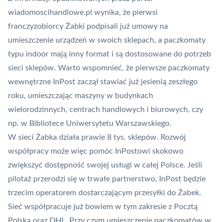
wiadomoscihandlowe.pl wynika, że pierwsi
franczyzobiorcy Żabki podpisali już umowy na
umieszczenie urządzeń w swoich sklepach, a paczkomaty
typu indoor mają inny format i są dostosowane do potrzeb
sieci sklepów. Warto wspomnieć, że
pierwsze paczkomaty
wewnętrzne InPost zaczął stawiać już jesienią zeszłego
roku
, umieszczając maszyny w budynkach
wielorodzinnych, centrach handlowych i biurowych, czy
np. w Bibliotece Uniwersytetu Warszawskiego.
W sieci Żabka działa prawie 8 tys. sklepów. Rozwój
współpracy może więc pomóc InPostowi skokowo
zwiększyć dostępność swojej usługi w całej Polsce. Jeśli
pilotaż przerodzi się w trwałe partnerstwo, InPost będzie
trzecim operatorem dostarczającym przesyłki do Żabek.
Sieć współpracuje już bowiem w tym zakresie z Pocztą
Polską oraz DHL. Przy czym umieszczenie paczkomatów w