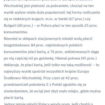
Wschodniej jest płatność za pobraniem, chociaż na ten
wynik wpływ miała duża popularność tej formy rozliczania
się w niektórych krajach, m.in. w Serbii (67 proc.) czy
Bułgarii (60 proc.) – w Polsce płaci w ten sposób 25 proc.
konsumentów.
Również w sklepach stacjonarnych młodzi wolą płacić
bezgotówkowo: 84 proc. najmłodszych polskich
konsumentów płaci kartą, a 76 proc. ankietowanych sięga
po nią częściej niż po gotówkę. Niemal połowa (45 proc.)
deklaruje, że płaci kartą, jeśli tylko ma taką możliwość – to
najwyższy wynik spośród wszystkich krajów Europy
Środkowo-Wschodniej. Przy czym aż 42 proc.
przedstawicieli pokolenia Z z Polski zgodziło się ze
stwierdzeniem, że wciąż jest zbyt mało miejsc, gdzie można
płacić kartą.
Jednocześnie młodzi Polacy wiodą prym, jeśli chodzi o