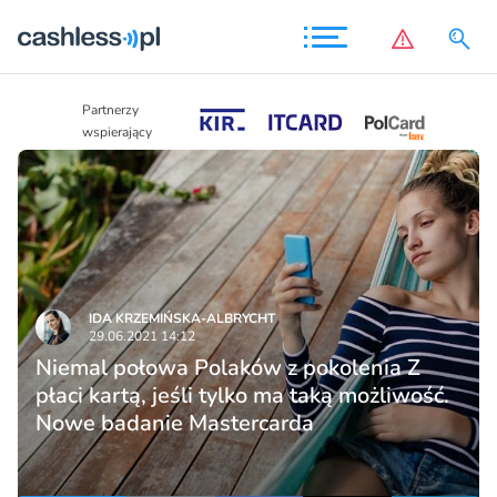
Partnerzy
Partnerzy
wspierający
wspierający
IDA KRZEMIŃSKA-ALBRYCHT
29.06.2021 14:12
Niemal połowa Polaków z pokolenia Z
płaci kartą, jeśli tylko ma taką możliwość.
Nowe badanie Mastercarda