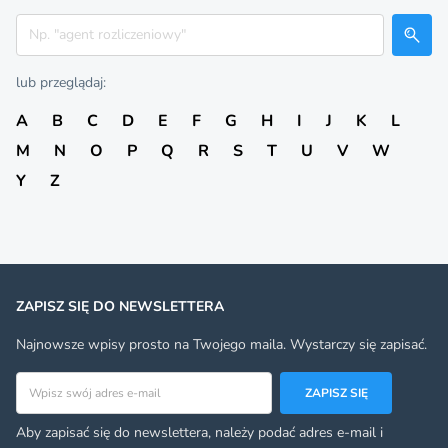
Szukaj
lub przeglądaj:
A
B
C
D
E
F
G
H
I
J
K
L
M
N
O
P
Q
R
S
T
U
V
W
Y
Z
ZAPISZ SIĘ DO NEWSLETTERA
Najnowsze wpisy prosto na Twojego maila. Wystarczy się zapisać.
Adres email
ZAPISZ SIĘ
Aby zapisać się do newslettera, należy podać adres e-mail i