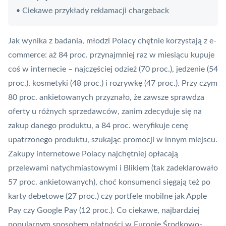
Ciekawe przykłady reklamacji chargeback
•
Jak wynika z badania, młodzi Polacy chętnie korzystają z e-
commerce: aż 84 proc. przynajmniej raz w miesiącu kupuje
coś w internecie – najczęściej odzież (70 proc.), jedzenie (54
proc.), kosmetyki (48 proc.) i rozrywkę (47 proc.). Przy czym
80 proc. ankietowanych przyznało, że zawsze sprawdza
oferty u różnych sprzedawców, zanim zdecyduje się na
zakup danego produktu, a 84 proc. weryfikuje cenę
upatrzonego produktu, szukając promocji w innym miejscu.
Zakupy internetowe Polacy najchętniej opłacają
przelewami natychmiastowymi i Blikiem (tak zadeklarowało
57 proc. ankietowanych), choć konsumenci sięgają też po
karty debetowe (27 proc.) czy portfele mobilne jak
Apple
Pay
czy
Google Pay
(12 proc.). Co ciekawe, najbardziej
popularnym sposobem płatności w Europie Środkowo-