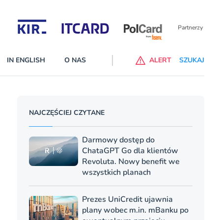
Partnerzy wspierający
IN ENGLISH
O NAS
ALERT
SZUKAJ
p do ChataGPT Go dla klientów Revoluta. Nowy benefit we
NAJCZĘŚCIEJ CZYTANE
nach
lanach – Standard i Plus – z usługi będzie można korzsytać za
Darmowy dostęp do
y miesiące
ChataGPT Go dla klientów
Revoluta. Nowy benefit we
wszystkich planach
Prezes UniCredit ujawnia
plany wobec m.in. mBanku po