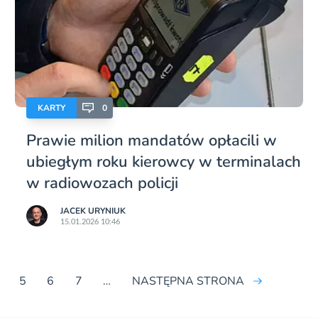
KARTY
0
Prawie milion mandatów opłacili w
ubiegłym roku kierowcy w terminalach
w radiowozach policji
JACEK URYNIUK
15.01.2026 10:46
5
6
7
…
NASTĘPNA STRONA