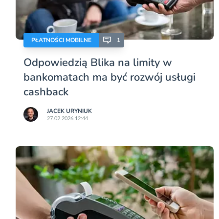
PŁATNOŚCI MOBILNE
1
Odpowiedzią Blika na limity w
bankomatach ma być rozwój usługi
cashback
JACEK URYNIUK
27.02.2026 12:44