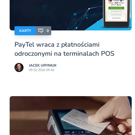
KARTY
0
PayTel wraca z płatnościami
odroczonymi na terminalach POS
JACEK URYNIUK
09.02.2026 09:46