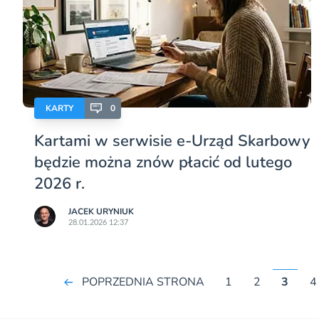
KARTY
0
Kartami w serwisie e-Urząd Skarbowy
będzie można znów płacić od lutego
2026 r.
JACEK URYNIUK
28.01.2026 12:37
POPRZEDNIA STRONA
1
2
3
4