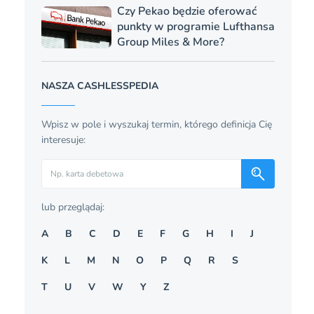
Czy Pekao będzie oferować
punkty w programie Lufthansa
Group Miles & More?
NASZA CASHLESSPEDIA
Wpisz w pole i wyszukaj termin, którego definicja Cię
interesuje:
Szukaj
lub przeglądaj:
A
B
C
D
E
F
G
H
I
J
K
L
M
N
O
P
Q
R
S
T
U
V
W
Y
Z