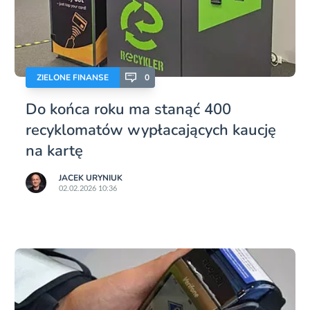
ZIELONE FINANSE
0
Do końca roku ma stanąć 400
recyklomatów wypłacających kaucję
na kartę
JACEK URYNIUK
02.02.2026 10:36