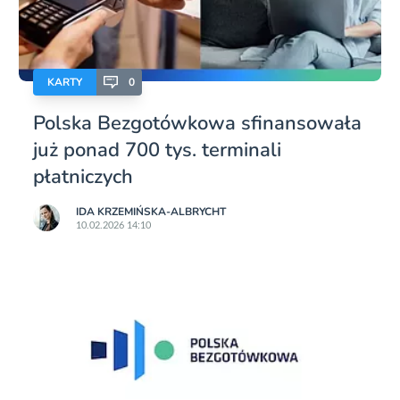
KARTY
0
Polska Bezgotówkowa sfinansowała
już ponad 700 tys. terminali
płatniczych
IDA KRZEMIŃSKA-ALBRYCHT
10.02.2026 14:10