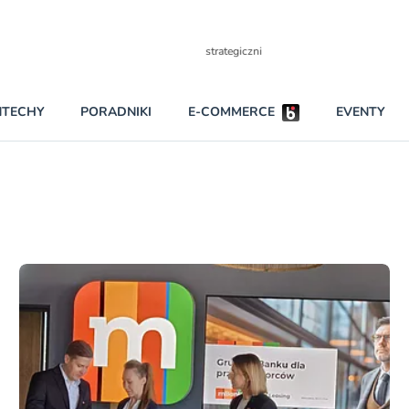
Partnerzy strategiczni
NTECHY
PORADNIKI
E-COMMERCE
EVENTY
BEZPIECZEŃSTWO
NAJCZĘŚCIEJ CZYTANE
Darmowy dostę
INNI NAPISALI
wszystkich pla
KONTA
W najniższych p
darmo przez trz
PRAWO
Czytaj więcej
RAPORTY SPECJALNE