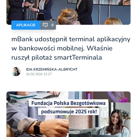
APLIKACJE
0
mBank udostępnił terminal aplikacyjny
w bankowości mobilnej. Właśnie
ruszył pilotaż smartTerminala
IDA KRZEMIŃSKA-ALBRYCHT
26.02.2026 15:27