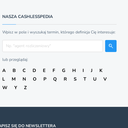
NASZA CASHLESSPEDIA
Wpisz w pole i wyszukaj termin, którego definicja Cię interesuje:
Szukaj
lub przeglądaj:
A
B
C
D
E
F
G
H
I
J
K
L
M
N
O
P
Q
R
S
T
U
V
W
Y
Z
APISZ SIĘ DO NEWSLETTERA