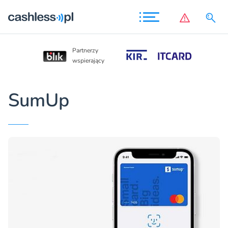
Partnerzy
Partnerzy
wspierający
wspierający
SumUp