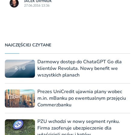
JACEK URYNIUK
27.06.2016 13:36
NAJCZĘŚCIEJ CZYTANE
Darmowy dostęp do ChataGPT Go dla
klientów Revoluta. Nowy benefit we
wszystkich planach
Prezes UniCredit ujawnia plany wobec
m.in. mBanku po ewentualnym przejęciu
Commerzbanku
PZU wchodzi w nowy segment rynku.
Firma zaoferuje ubezpieczenie dla
właścicieli psów i kotów