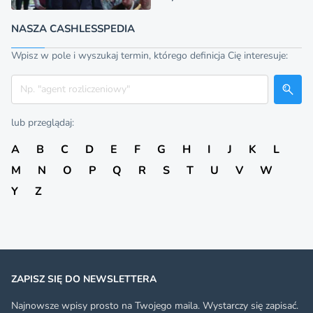
NASZA CASHLESSPEDIA
Wpisz w pole i wyszukaj termin, którego definicja Cię interesuje:
Szukaj
lub przeglądaj:
A
B
C
D
E
F
G
H
I
J
K
L
M
N
O
P
Q
R
S
T
U
V
W
Y
Z
ZAPISZ SIĘ DO NEWSLETTERA
Najnowsze wpisy prosto na Twojego maila. Wystarczy się zapisać.