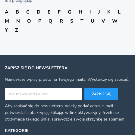
lub przeglądaj:
A
B
C
D
E
F
G
H
I
J
K
L
M
N
O
P
Q
R
S
T
U
V
W
Y
Z
ZAPISZ SIĘ DO NEWSLETTERA
Najnowsze wpisy prosto na Twojego maila. Wystarczy się zapisać.
Adres email
ZAPISZ SIĘ
Aby zapisać się do newslettera, należy podać adres e-mail i
potwierdzić subskrypcję klikając w link aktywacyjny. Jeżeli nie
otrzymacie takiego linka, sprawdźcie swoją skrzynkę ze spamem.
KATEGORIE