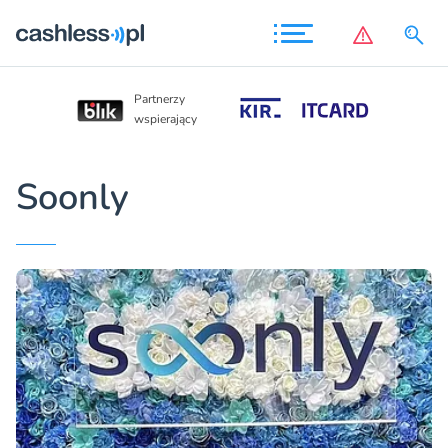
Partnerzy
Partnerzy
wspierający
wspierający
Soonly