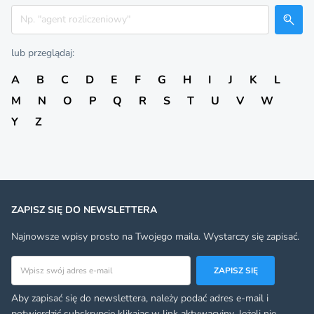
Szukaj
lub przeglądaj:
A
B
C
D
E
F
G
H
I
J
K
L
M
N
O
P
Q
R
S
T
U
V
W
Y
Z
ZAPISZ SIĘ DO NEWSLETTERA
Najnowsze wpisy prosto na Twojego maila. Wystarczy się zapisać.
Adres email
ZAPISZ SIĘ
Aby zapisać się do newslettera, należy podać adres e-mail i
potwierdzić subskrypcję klikając w link aktywacyjny. Jeżeli nie